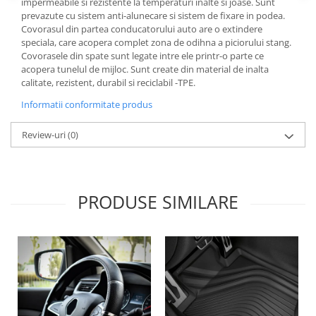
impermeabile si rezistente la temperaturi inalte si joase. Sunt
Lichid de frana
prevazute cu sistem anti-alunecare si sistem de fixare in podea.
Vaselina si spray-uri tehnice moto
Covorasul din partea conducatorului auto are o extindere
speciala, care acopera complet zona de odihna a piciorului stang.
Filtre moto
Covorasele din spate sunt legate intre ele printr-o parte ce
Filtru combustibil
acopera tunelul de mijloc. Sunt create din material de inalta
calitate, rezistent, durabil si reciclabil -TPE.
Buson golire ulei
Informatii conformitate produs
Filtru ulei moto
Filtru aer moto
Review-uri
(0)
Intretinere si curatare filtre moto
Intretinere moto
Intretinere echipament moto
PRODUSE SIMILARE
Curatare moto
Covor moto
Accesorii moto
Antifurt
Genti bagaje moto
Huse moto
Suporti si kituri montaj topcase