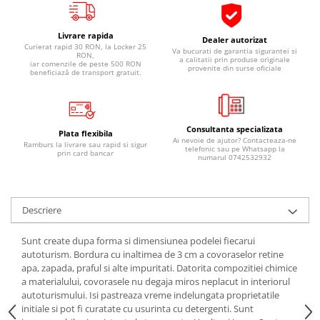
Pipe si fise bujii
20W-50
Bujii
20W-60
Livrare rapida
Dealer autorizat
Curierat rapid 30 RON, la Locker 25
Va bucurati de garantia sigurantei si
SAE30
Electrica
RON,
a calitatii prin produse originale
iar comenzile de peste 500 RON
provenite din surse oficiale
Ulei transmisie
beneficiază de transport gratuit.
Incarcatoar acumulator baterie
Uleiuri hidraulice
Incarcatoare acumulator baterie
Semnalizare
Gradina
Consultanta specializata
Oglinzi moto
Plata flexibila
Ai nevoie de ajutor? Contacteaza-ne
Ramburs la livrare sau rapid si sigur
telefonic sau pe Whatsapp la
prin card bancar
BMW Motorrad
numarul 0742532932
Consumabile BMW Motorrad
Uleiuri si lichide moto
Descriere
Ulei moto
Ulei transmisie moto
Sunt create dupa forma si dimensiunea podelei fiecarui
autoturism. Bordura cu inaltimea de 3 cm a covoraselor retine
Ulei furca moto
apa, zapada, praful si alte impuritati. Datorita compozitiei chimice
Curatare si intretinere lant moto
a materialului, covorasele nu degaja miros neplacut in interiorul
Antigel moto
autoturismului. Isi pastreaza vreme indelungata proprietatile
initiale si pot fi curatate cu usurinta cu detergenti. Sunt
Aditivi moto