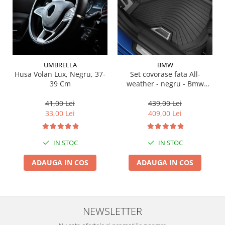
Suporti si placi prindere
UMBRELLA
BMW
Husa Volan Lux, Negru, 37-
Set covorase fata All-
39 Cm
weather - negru - Bmw
Seria 3 G20, G21, G28; Seria
4 G22
41,00 Lei
439,00 Lei
33,00 Lei
409,00 Lei
IN STOC
IN STOC
ADAUGA IN COS
ADAUGA IN COS
NEWSLETTER