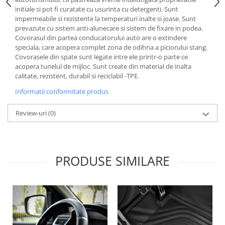
Lichid de frana
initiale si pot fi curatate cu usurinta cu detergenti. Sunt
impermeabile si rezistente la temperaturi inalte si joase. Sunt
Vaselina si spray-uri tehnice moto
prevazute cu sistem anti-alunecare si sistem de fixare in podea.
Filtre moto
Covorasul din partea conducatorului auto are o extindere
speciala, care acopera complet zona de odihna a piciorului stang.
Filtru combustibil
Covorasele din spate sunt legate intre ele printr-o parte ce
Buson golire ulei
acopera tunelul de mijloc. Sunt create din material de inalta
Filtru ulei moto
calitate, rezistent, durabil si reciclabil -TPE.
Filtru aer moto
Informatii conformitate produs
Intretinere si curatare filtre moto
Review-uri
(0)
Intretinere moto
Intretinere echipament moto
Curatare moto
Covor moto
PRODUSE SIMILARE
Accesorii moto
Antifurt
Genti bagaje moto
Huse moto
Suporti si kituri montaj topcase