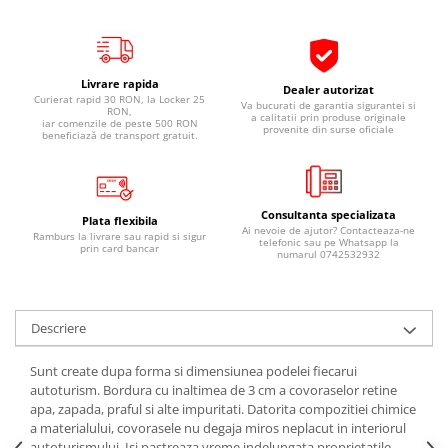
Pipe si fise bujii
20W-50
Bujii
20W-60
SAE30
Electrica
Livrare rapida
Dealer autorizat
Ulei transmisie
Curierat rapid 30 RON, la Locker 25
Va bucurati de garantia sigurantei si
Incarcatoar acumulator baterie
RON,
a calitatii prin produse originale
iar comenzile de peste 500 RON
Uleiuri hidraulice
provenite din surse oficiale
Incarcatoare acumulator baterie
beneficiază de transport gratuit.
Semnalizare
Gradina
Oglinzi moto
Consultanta specializata
BMW Motorrad
Plata flexibila
Ai nevoie de ajutor? Contacteaza-ne
Ramburs la livrare sau rapid si sigur
telefonic sau pe Whatsapp la
Consumabile BMW Motorrad
prin card bancar
numarul 0742532932
Uleiuri si lichide moto
Ulei moto
Descriere
Ulei transmisie moto
Ulei furca moto
Sunt create dupa forma si dimensiunea podelei fiecarui
Curatare si intretinere lant moto
autoturism. Bordura cu inaltimea de 3 cm a covoraselor retine
apa, zapada, praful si alte impuritati. Datorita compozitiei chimice
Antigel moto
a materialului, covorasele nu degaja miros neplacut in interiorul
Aditivi moto
autoturismului. Isi pastreaza vreme indelungata proprietatile