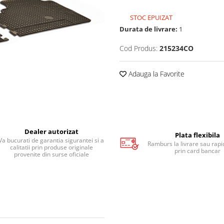
STOC EPUIZAT
Durata de livrare:
1
Cod Produs:
215234CO
Adauga la Favorite
Dealer autorizat
Plata flexibila
Va bucurati de garantia sigurantei si a
Ramburs la livrare sau rapid
calitatii prin produse originale
prin card bancar
provenite din surse oficiale