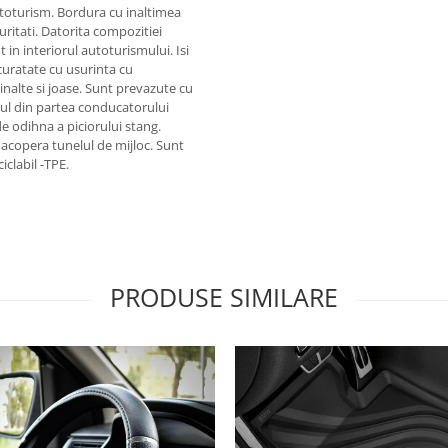
toturism. Bordura cu inaltimea
uritati. Datorita compozitiei
in interiorul autoturismului. Isi
 curatate cu usurinta cu
inalte si joase. Sunt prevazute cu
sul din partea conducatorului
e odihna a piciorului stang.
 acopera tunelul de mijloc. Sunt
iclabil -TPE.
PRODUSE SIMILARE