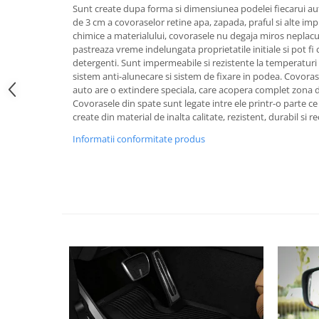
Sunt create dupa forma si dimensiunea podelei fiecarui au
Pipe si fise bujii
20W-50
de 3 cm a covoraselor retine apa, zapada, praful si alte imp
Bujii
20W-60
chimice a materialului, covorasele nu degaja miros neplacut 
pastreaza vreme indelungata proprietatile initiale si pot fi
SAE30
Electrica
detergenti. Sunt impermeabile si rezistente la temperaturi 
Ulei transmisie
sistem anti-alunecare si sistem de fixare in podea. Covora
Incarcatoar acumulator baterie
auto are o extindere speciala, care acopera complet zona d
Uleiuri hidraulice
Incarcatoare acumulator baterie
Covorasele din spate sunt legate intre ele printr-o parte ce
Semnalizare
Gradina
create din material de inalta calitate, rezistent, durabil si rec
Oglinzi moto
Informatii conformitate produs
BMW Motorrad
Consumabile BMW Motorrad
Uleiuri si lichide moto
Ulei moto
Ulei transmisie moto
Ulei furca moto
Curatare si intretinere lant moto
Antigel moto
Aditivi moto