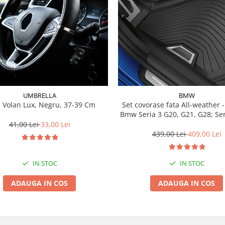
UMBRELLA
BMW
 Volan Lux, Negru, 37-39 Cm
Set covorase fata All-weather - negru -
Bmw Seria 3 G20, G21, G28; Se
41,00 Lei
33,00 Lei
439,00 Lei
409,00 Lei
IN STOC
IN STOC
ADAUGA IN COS
ADAUGA IN COS