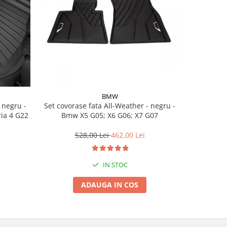
BMW
Set covorase fata All-Weather - negru -
Set cov
ria 4 G22
Bmw X5 G05; X6 G06; X7 G07
BasisLine,
G20 G21
528,00 Lei
462,00 Lei
3
IN STOC
ADAUGA IN COS