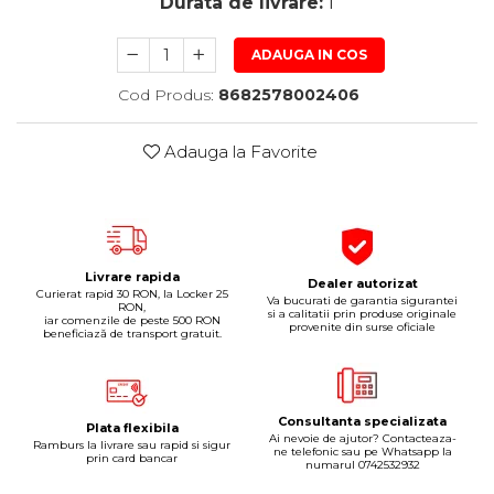
Durata de livrare:
1
Pipe si fise bujii
20W-50
Bujii
20W-60
ADAUGA IN COS
SAE30
Electrica
Cod Produs:
8682578002406
Ulei transmisie
Incarcatoar acumulator baterie
Uleiuri hidraulice
Incarcatoare acumulator baterie
Adauga la Favorite
Semnalizare
Gradina
Oglinzi moto
BMW Motorrad
Consumabile BMW Motorrad
Livrare rapida
Dealer autorizat
Curierat rapid 30 RON, la Locker 25
Uleiuri si lichide moto
Va bucurati de garantia sigurantei
RON,
si a calitatii prin produse originale
iar comenzile de peste 500 RON
provenite din surse oficiale
beneficiază de transport gratuit.
Ulei moto
Ulei transmisie moto
Ulei furca moto
Curatare si intretinere lant moto
Consultanta specializata
Plata flexibila
Ai nevoie de ajutor? Contacteaza-
Ramburs la livrare sau rapid si sigur
Antigel moto
ne telefonic sau pe Whatsapp la
prin card bancar
numarul 0742532932
Aditivi moto