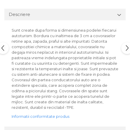
Lichid de frana
Vaselina si spray-uri tehnice moto
Descriere
Filtre moto
Filtru combustibil
Sunt create dupa forma si dimensiunea podelei fiecarui
Buson golire ulei
autoturism. Bordura cu inaltimea de 3 cm a covoraselor
retine apa, zapada, praful si alte impuritati. Datorita
Filtru ulei moto
compozitiei chimice a materialului, covorasele nu
Filtru aer moto
degaja miros neplacut in interiorul autoturismului. Isi
pastreaza vreme indelungata proprietatile initiale si pot
Intretinere si curatare filtre moto
fi curatate cu usurinta cu detergenti. Sunt impermeabile
Intretinere moto
si rezistente la temperaturi inalte si joase. Sunt prevazute
cu sistem anti-alunecare si sistem de fixare in podea.
Intretinere echipament moto
Covorasul din partea conducatorului auto are o
Curatare moto
extindere speciala, care acopera complet zona de
Covor moto
odihna a piciorului stang. Covorasele din spate sunt
legate intre ele printr-o parte ce acopera tunelul de
Accesorii moto
mijloc. Sunt create din material de inalta calitate,
Antifurt
rezistent, durabil si reciclabil -TPE.
Genti bagaje moto
Informatii conformitate produs
Huse moto
Suporti si kituri montaj topcase