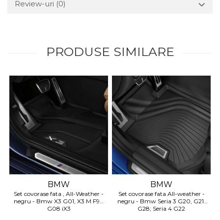
Review-uri
(0)
Suporti si placi prindere
PRODUSE SIMILARE
BMW
BMW
Set covorase fata , All-Weather -
Set covorase fata All-weather -
negru - Bmw X3 G01, X3 M F97,
negru - Bmw Seria 3 G20, G21,
G08 iX3
G28; Seria 4 G22