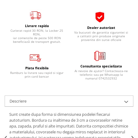
Pipe si fise bujii
20W-50
Bujii
20W-60
SAE30
Electrica
Livrare rapida
Dealer autorizat
Ulei transmisie
Curierat rapid 30 RON, la Locker 25
Va bucurati de garantia sigurantei si
Incarcatoar acumulator baterie
RON,
a calitatii prin produse originale
iar comenzile de peste 500 RON
Uleiuri hidraulice
provenite din surse oficiale
Incarcatoare acumulator baterie
beneficiază de transport gratuit.
Semnalizare
Gradina
Oglinzi moto
Consultanta specializata
BMW Motorrad
Plata flexibila
Ai nevoie de ajutor? Contacteaza-ne
Ramburs la livrare sau rapid si sigur
telefonic sau pe Whatsapp la
Consumabile BMW Motorrad
prin card bancar
numarul 0742532932
Uleiuri si lichide moto
Ulei moto
Descriere
Ulei transmisie moto
Ulei furca moto
Sunt create dupa forma si dimensiunea podelei fiecarui
Curatare si intretinere lant moto
autoturism. Bordura cu inaltimea de 3 cm a covoraselor retine
apa, zapada, praful si alte impuritati. Datorita compozitiei chimice
Antigel moto
a materialului, covorasele nu degaja miros neplacut in interiorul
Aditivi moto
autoturismului. Isi pastreaza vreme indelungata proprietatile