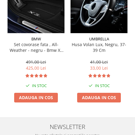
Suporti si placi prindere
BMW
UMBRELLA
Set covorase fata , All-
Husa Volan Lux, Negru, 37-
Weather - negru - Bmw X3
39 Cm
G01, X3 M F97, G08 iX3
491,00 Lei
41,00 Lei
425,00 Lei
33,00 Lei
IN STOC
IN STOC
ADAUGA IN COS
ADAUGA IN COS
NEWSLETTER