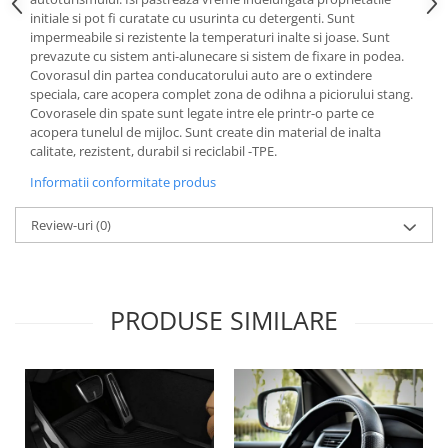
Lichid de frana
initiale si pot fi curatate cu usurinta cu detergenti. Sunt
impermeabile si rezistente la temperaturi inalte si joase. Sunt
Vaselina si spray-uri tehnice moto
prevazute cu sistem anti-alunecare si sistem de fixare in podea.
Filtre moto
Covorasul din partea conducatorului auto are o extindere
speciala, care acopera complet zona de odihna a piciorului stang.
Filtru combustibil
Covorasele din spate sunt legate intre ele printr-o parte ce
Buson golire ulei
acopera tunelul de mijloc. Sunt create din material de inalta
Filtru ulei moto
calitate, rezistent, durabil si reciclabil -TPE.
Filtru aer moto
Informatii conformitate produs
Intretinere si curatare filtre moto
Review-uri
(0)
Intretinere moto
Intretinere echipament moto
Curatare moto
Covor moto
PRODUSE SIMILARE
Accesorii moto
Antifurt
Genti bagaje moto
Huse moto
Suporti si kituri montaj topcase