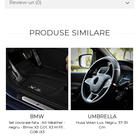
Review-uri
(0)
Suporti si placi prindere
PRODUSE SIMILARE
BMW
UMBRELLA
Set covorase fata , All-Weather -
Husa Volan Lux, Negru, 37-39
negru - Bmw X3 G01, X3 M F97,
Cm
G08 iX3