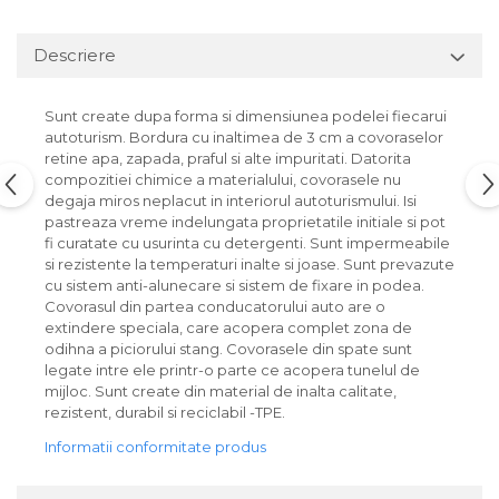
Lichid de frana
Vaselina si spray-uri tehnice moto
Descriere
Filtre moto
Filtru combustibil
Sunt create dupa forma si dimensiunea podelei fiecarui
Buson golire ulei
autoturism. Bordura cu inaltimea de 3 cm a covoraselor
retine apa, zapada, praful si alte impuritati. Datorita
Filtru ulei moto
compozitiei chimice a materialului, covorasele nu
Filtru aer moto
degaja miros neplacut in interiorul autoturismului. Isi
pastreaza vreme indelungata proprietatile initiale si pot
Intretinere si curatare filtre moto
fi curatate cu usurinta cu detergenti. Sunt impermeabile
Intretinere moto
si rezistente la temperaturi inalte si joase. Sunt prevazute
cu sistem anti-alunecare si sistem de fixare in podea.
Intretinere echipament moto
Covorasul din partea conducatorului auto are o
Curatare moto
extindere speciala, care acopera complet zona de
Covor moto
odihna a piciorului stang. Covorasele din spate sunt
legate intre ele printr-o parte ce acopera tunelul de
Accesorii moto
mijloc. Sunt create din material de inalta calitate,
Antifurt
rezistent, durabil si reciclabil -TPE.
Genti bagaje moto
Informatii conformitate produs
Huse moto
Suporti si kituri montaj topcase