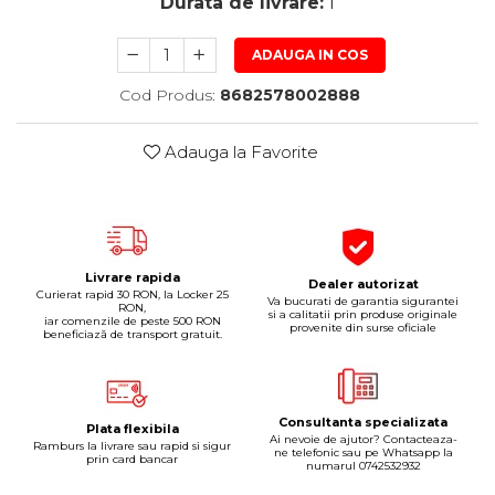
Durata de livrare:
1
Pipe si fise bujii
20W-50
Bujii
20W-60
ADAUGA IN COS
SAE30
Electrica
Cod Produs:
8682578002888
Ulei transmisie
Incarcatoar acumulator baterie
Uleiuri hidraulice
Incarcatoare acumulator baterie
Adauga la Favorite
Semnalizare
Gradina
Oglinzi moto
BMW Motorrad
Consumabile BMW Motorrad
Livrare rapida
Dealer autorizat
Curierat rapid 30 RON, la Locker 25
Uleiuri si lichide moto
Va bucurati de garantia sigurantei
RON,
si a calitatii prin produse originale
iar comenzile de peste 500 RON
provenite din surse oficiale
beneficiază de transport gratuit.
Ulei moto
Ulei transmisie moto
Ulei furca moto
Curatare si intretinere lant moto
Consultanta specializata
Plata flexibila
Ai nevoie de ajutor? Contacteaza-
Ramburs la livrare sau rapid si sigur
Antigel moto
ne telefonic sau pe Whatsapp la
prin card bancar
numarul 0742532932
Aditivi moto