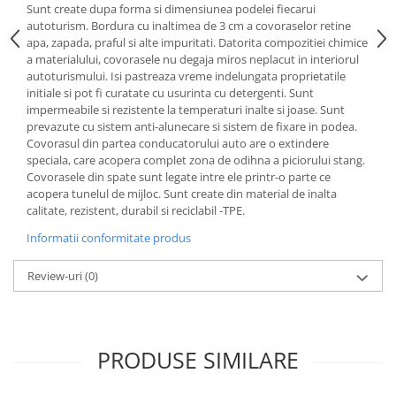
Sunt create dupa forma si dimensiunea podelei fiecarui
Lichid de frana
autoturism. Bordura cu inaltimea de 3 cm a covoraselor retine
Vaselina si spray-uri tehnice moto
apa, zapada, praful si alte impuritati. Datorita compozitiei chimice
Filtre moto
a materialului, covorasele nu degaja miros neplacut in interiorul
autoturismului. Isi pastreaza vreme indelungata proprietatile
Filtru combustibil
initiale si pot fi curatate cu usurinta cu detergenti. Sunt
Buson golire ulei
impermeabile si rezistente la temperaturi inalte si joase. Sunt
prevazute cu sistem anti-alunecare si sistem de fixare in podea.
Filtru ulei moto
Covorasul din partea conducatorului auto are o extindere
Filtru aer moto
speciala, care acopera complet zona de odihna a piciorului stang.
Intretinere si curatare filtre moto
Covorasele din spate sunt legate intre ele printr-o parte ce
acopera tunelul de mijloc. Sunt create din material de inalta
Intretinere moto
calitate, rezistent, durabil si reciclabil -TPE.
Intretinere echipament moto
Informatii conformitate produs
Curatare moto
Covor moto
Review-uri
(0)
Accesorii moto
Antifurt
Genti bagaje moto
PRODUSE SIMILARE
Huse moto
Suporti si kituri montaj topcase