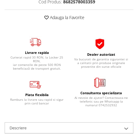
Cod Produs:
8682578003359
Pipe si fise bujii
20W-50
Bujii
20W-60
Adauga la Favorite
SAE30
Electrica
Ulei transmisie
Incarcatoar acumulator baterie
Uleiuri hidraulice
Incarcatoare acumulator baterie
Semnalizare
Gradina
Livrare rapida
Dealer autorizat
Oglinzi moto
Curierat rapid 30 RON, la Locker 25
Va bucurati de garantia sigurantei si
RON,
a calitatii prin produse originale
iar comenzile de peste 500 RON
BMW Motorrad
provenite din surse oficiale
beneficiază de transport gratuit.
Consumabile BMW Motorrad
Uleiuri si lichide moto
Consultanta specializata
Ulei moto
Plata flexibila
Ai nevoie de ajutor? Contacteaza-ne
Ramburs la livrare sau rapid si sigur
Ulei transmisie moto
telefonic sau pe Whatsapp la
prin card bancar
numarul 0742532932
Ulei furca moto
Curatare si intretinere lant moto
Antigel moto
Descriere
Aditivi moto