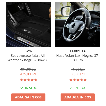
Suporti si placi prindere
BMW
UMBRELLA
Set covorase fata , All-
Husa Volan Lux, Negru, 37-
Weather - negru - Bmw X3
39 Cm
G01, X3 M F97, G08 iX3
491,00 Lei
41,00 Lei
425,00 Lei
33,00 Lei
IN STOC
IN STOC
ADAUGA IN COS
ADAUGA IN COS