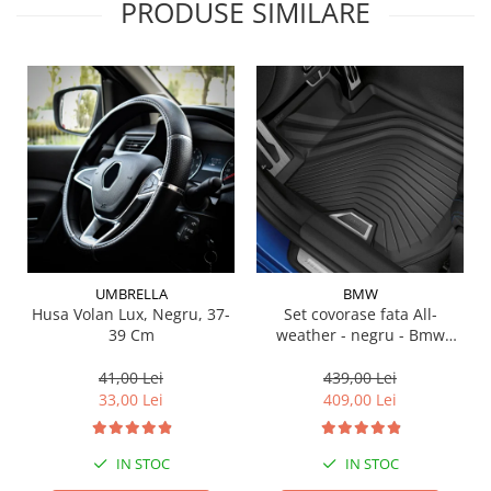
PRODUSE SIMILARE
Suporti si placi prindere
UMBRELLA
BMW
Husa Volan Lux, Negru, 37-
Set covorase fata All-
39 Cm
weather - negru - Bmw
Seria 3 G20, G21, G28; Seria
4 G22
41,00 Lei
439,00 Lei
33,00 Lei
409,00 Lei
IN STOC
IN STOC