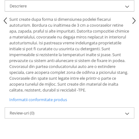
Lichid de frana
Descriere
Vaselina si spray-uri tehnice moto
Sunt create dupa forma si dimensiunea podelei fiecarui
Filtre moto
autoturism. Bordura cu inaltimea de 3 cm a covoraselor retine
Filtru combustibil
apa, zapada, praful si alte impuritati. Datorita compozitiei chimice
a materialului, covorasele nu degaja miros neplacut in interiorul
Buson golire ulei
autoturismului. Isi pastreaza vreme indelungata proprietatile
Filtru ulei moto
initiale si pot fi curatate cu usurinta cu detergenti. Sunt
Filtru aer moto
impermeabile si rezistente la temperaturi inalte si joase. Sunt
prevazute cu sistem anti-alunecare si sistem de fixare in podea.
Intretinere si curatare filtre moto
Covorasul din partea conducatorului auto are o extindere
Intretinere moto
speciala, care acopera complet zona de odihna a piciorului stang.
Covorasele din spate sunt legate intre ele printr-o parte ce
Intretinere echipament moto
acopera tunelul de mijloc. Sunt create din material de inalta
Curatare moto
calitate, rezistent, durabil si reciclabil -TPE.
Covor moto
Informatii conformitate produs
Accesorii moto
Review-uri
(0)
Antifurt
Genti bagaje moto
Huse moto
Suporti si kituri montaj topcase