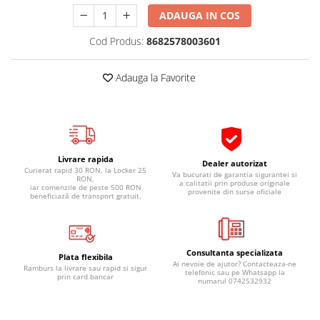
Pipe si fise bujii
20W-50
ADAUGA IN COS
Bujii
20W-60
Cod Produs:
8682578003601
SAE30
Electrica
Ulei transmisie
Incarcatoar acumulator baterie
Adauga la Favorite
Uleiuri hidraulice
Incarcatoare acumulator baterie
Semnalizare
Gradina
Oglinzi moto
BMW Motorrad
Livrare rapida
Dealer autorizat
Curierat rapid 30 RON, la Locker 25
Va bucurati de garantia sigurantei si
Consumabile BMW Motorrad
RON,
a calitatii prin produse originale
iar comenzile de peste 500 RON
provenite din surse oficiale
Uleiuri si lichide moto
beneficiază de transport gratuit.
Ulei moto
Ulei transmisie moto
Consultanta specializata
Ulei furca moto
Plata flexibila
Ai nevoie de ajutor? Contacteaza-ne
Ramburs la livrare sau rapid si sigur
Curatare si intretinere lant moto
telefonic sau pe Whatsapp la
prin card bancar
numarul 0742532932
Antigel moto
Aditivi moto