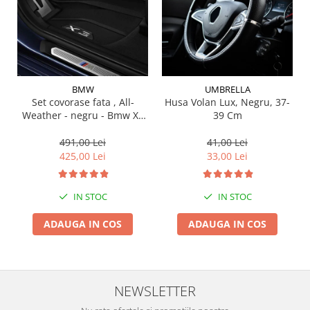
Suporti si placi prindere
BMW
UMBRELLA
Set covorase fata , All-
Husa Volan Lux, Negru, 37-
Weather - negru - Bmw X3
39 Cm
G01, X3 M F97, G08 iX3
491,00 Lei
41,00 Lei
425,00 Lei
33,00 Lei
IN STOC
IN STOC
ADAUGA IN COS
ADAUGA IN COS
NEWSLETTER