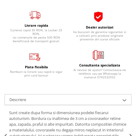
Pipe si fise bujii
20W-50
Bujii
20W-60
SAE30
Electrica
Livrare rapida
Dealer autorizat
Ulei transmisie
Curierat rapid 30 RON, la Locker 25
Va bucurati de garantia sigurantei si
Incarcatoar acumulator baterie
RON,
a calitatii prin produse originale
iar comenzile de peste 500 RON
Uleiuri hidraulice
provenite din surse oficiale
Incarcatoare acumulator baterie
beneficiază de transport gratuit.
Semnalizare
Gradina
Oglinzi moto
Consultanta specializata
BMW Motorrad
Plata flexibila
Ai nevoie de ajutor? Contacteaza-ne
Ramburs la livrare sau rapid si sigur
telefonic sau pe Whatsapp la
Consumabile BMW Motorrad
prin card bancar
numarul 0742532932
Uleiuri si lichide moto
Ulei moto
Descriere
Ulei transmisie moto
Ulei furca moto
Sunt create dupa forma si dimensiunea podelei fiecarui
Curatare si intretinere lant moto
autoturism. Bordura cu inaltimea de 3 cm a covoraselor retine
apa, zapada, praful si alte impuritati. Datorita compozitiei chimice
Antigel moto
a materialului, covorasele nu degaja miros neplacut in interiorul
Aditivi moto
autoturismului. Isi pastreaza vreme indelungata proprietatile