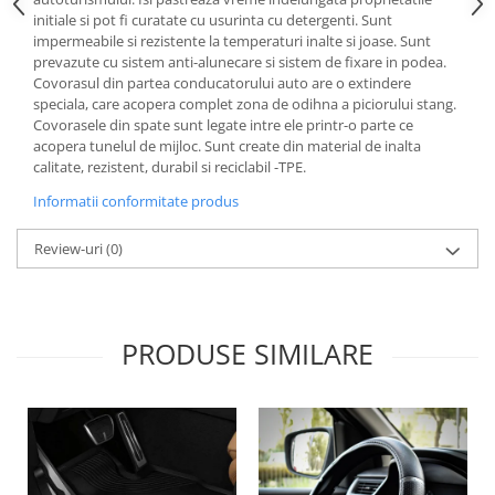
Lichid de frana
initiale si pot fi curatate cu usurinta cu detergenti. Sunt
impermeabile si rezistente la temperaturi inalte si joase. Sunt
Vaselina si spray-uri tehnice moto
prevazute cu sistem anti-alunecare si sistem de fixare in podea.
Filtre moto
Covorasul din partea conducatorului auto are o extindere
speciala, care acopera complet zona de odihna a piciorului stang.
Filtru combustibil
Covorasele din spate sunt legate intre ele printr-o parte ce
Buson golire ulei
acopera tunelul de mijloc. Sunt create din material de inalta
Filtru ulei moto
calitate, rezistent, durabil si reciclabil -TPE.
Filtru aer moto
Informatii conformitate produs
Intretinere si curatare filtre moto
Review-uri
(0)
Intretinere moto
Intretinere echipament moto
Curatare moto
Covor moto
PRODUSE SIMILARE
Accesorii moto
Antifurt
Genti bagaje moto
Huse moto
Suporti si kituri montaj topcase