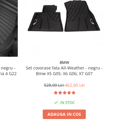
BMW
Set covorase fata All-Weather - negru -
Set cov
ria 4 G22
Bmw X5 G05; X6 G06; X7 G07
BasisLine,
G20 G21
528,00 Lei
462,00 Lei
3
IN STOC
ADAUGA IN COS