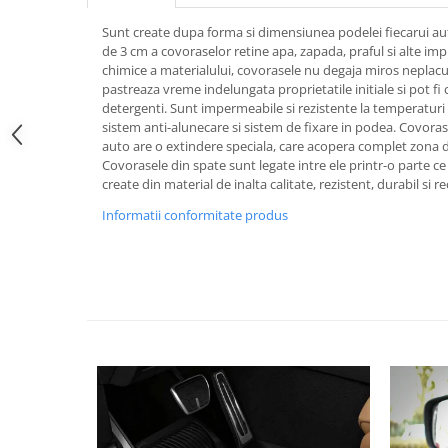
Pipe si fise bujii
20W-50
Sunt create dupa forma si dimensiunea podelei fiecarui au
Bujii
20W-60
de 3 cm a covoraselor retine apa, zapada, praful si alte imp
chimice a materialului, covorasele nu degaja miros neplacut 
SAE30
Electrica
pastreaza vreme indelungata proprietatile initiale si pot fi
Ulei transmisie
Incarcatoar acumulator baterie
detergenti. Sunt impermeabile si rezistente la temperaturi 
sistem anti-alunecare si sistem de fixare in podea. Covora
Uleiuri hidraulice
Incarcatoare acumulator baterie
auto are o extindere speciala, care acopera complet zona d
Semnalizare
Gradina
Covorasele din spate sunt legate intre ele printr-o parte ce
create din material de inalta calitate, rezistent, durabil si rec
Oglinzi moto
Informatii conformitate produs
BMW Motorrad
Consumabile BMW Motorrad
Uleiuri si lichide moto
Ulei moto
Ulei transmisie moto
Ulei furca moto
Curatare si intretinere lant moto
Antigel moto
Aditivi moto