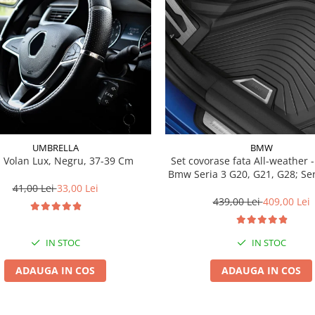
UMBRELLA
BMW
 Volan Lux, Negru, 37-39 Cm
Set covorase fata All-weather - negru -
Bmw Seria 3 G20, G21, G28; Se
41,00 Lei
33,00 Lei
439,00 Lei
409,00 Lei
IN STOC
IN STOC
ADAUGA IN COS
ADAUGA IN COS