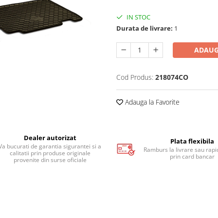
IN STOC
Durata de livrare:
1
ADAUG
Cod Produs:
218074CO
Adauga la Favorite
Dealer autorizat
Plata flexibila
Va bucurati de garantia sigurantei si a
Ramburs la livrare sau rapid
calitatii prin produse originale
prin card bancar
provenite din surse oficiale