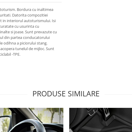
toturism. Bordura cu inaltimea
uritati. Datorita compozitiei
in interiorul autoturismului. Isi
 curatate cu usurinta cu
inalte si joase. Sunt prevazute cu
sul din partea conducatorului
e odihna a piciorului stang.
 acopera tunelul de mijloc. Sunt
iclabil -TPE.
PRODUSE SIMILARE