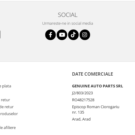
SOCIAL
Urmareste-ne in social media
DATE COMERCIALE
 plata
GENUINE AUTO PARTS SRL
J2/803/2023
 retur
RO48217528
de retur
Episcop Roman Ciorogariu
nr. 135
produselor
Arad, Arad
 afiliere