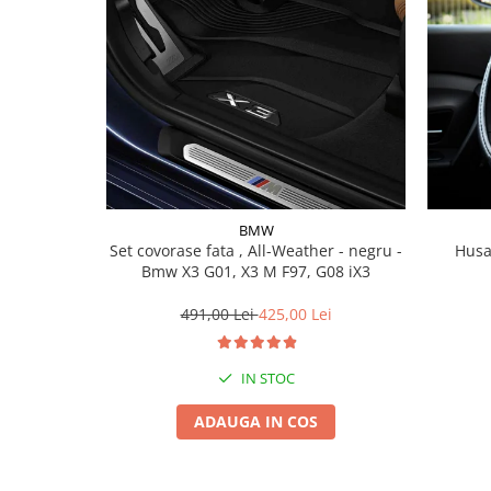
Lichid de frana
Vaselina si spray-uri tehnice moto
Filtre moto
Filtru combustibil
Buson golire ulei
Filtru ulei moto
Filtru aer moto
Intretinere si curatare filtre moto
BMW
Intretinere moto
Set covorase fata , All-Weather - negru -
Husa
Bmw X3 G01, X3 M F97, G08 iX3
Intretinere echipament moto
Curatare moto
491,00 Lei
425,00 Lei
Covor moto
Accesorii moto
IN STOC
Antifurt
ADAUGA IN COS
Genti bagaje moto
Huse moto
Suporti si kituri montaj topcase