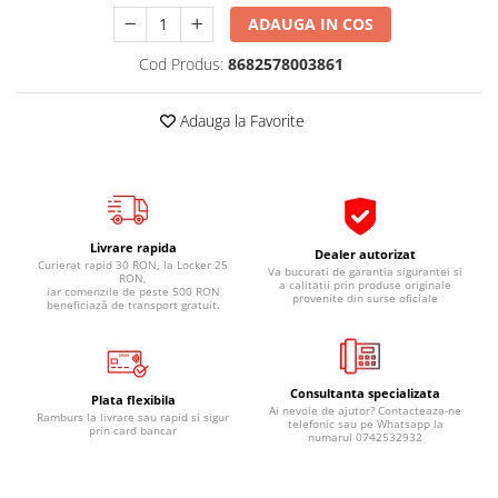
Pipe si fise bujii
20W-50
ADAUGA IN COS
Bujii
20W-60
Cod Produs:
8682578003861
SAE30
Electrica
Ulei transmisie
Incarcatoar acumulator baterie
Adauga la Favorite
Uleiuri hidraulice
Incarcatoare acumulator baterie
Semnalizare
Gradina
Oglinzi moto
BMW Motorrad
Livrare rapida
Dealer autorizat
Curierat rapid 30 RON, la Locker 25
Va bucurati de garantia sigurantei si
Consumabile BMW Motorrad
RON,
a calitatii prin produse originale
iar comenzile de peste 500 RON
provenite din surse oficiale
Uleiuri si lichide moto
beneficiază de transport gratuit.
Ulei moto
Ulei transmisie moto
Consultanta specializata
Ulei furca moto
Plata flexibila
Ai nevoie de ajutor? Contacteaza-ne
Ramburs la livrare sau rapid si sigur
Curatare si intretinere lant moto
telefonic sau pe Whatsapp la
prin card bancar
numarul 0742532932
Antigel moto
Aditivi moto