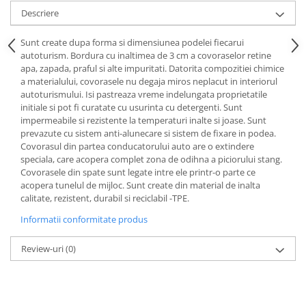
Lichid de frana
Descriere
Vaselina si spray-uri tehnice moto
Sunt create dupa forma si dimensiunea podelei fiecarui
Filtre moto
autoturism. Bordura cu inaltimea de 3 cm a covoraselor retine
Filtru combustibil
apa, zapada, praful si alte impuritati. Datorita compozitiei chimice
a materialului, covorasele nu degaja miros neplacut in interiorul
Buson golire ulei
autoturismului. Isi pastreaza vreme indelungata proprietatile
Filtru ulei moto
initiale si pot fi curatate cu usurinta cu detergenti. Sunt
Filtru aer moto
impermeabile si rezistente la temperaturi inalte si joase. Sunt
prevazute cu sistem anti-alunecare si sistem de fixare in podea.
Intretinere si curatare filtre moto
Covorasul din partea conducatorului auto are o extindere
Intretinere moto
speciala, care acopera complet zona de odihna a piciorului stang.
Covorasele din spate sunt legate intre ele printr-o parte ce
Intretinere echipament moto
acopera tunelul de mijloc. Sunt create din material de inalta
Curatare moto
calitate, rezistent, durabil si reciclabil -TPE.
Covor moto
Informatii conformitate produs
Accesorii moto
Review-uri
(0)
Antifurt
Genti bagaje moto
Huse moto
Suporti si kituri montaj topcase