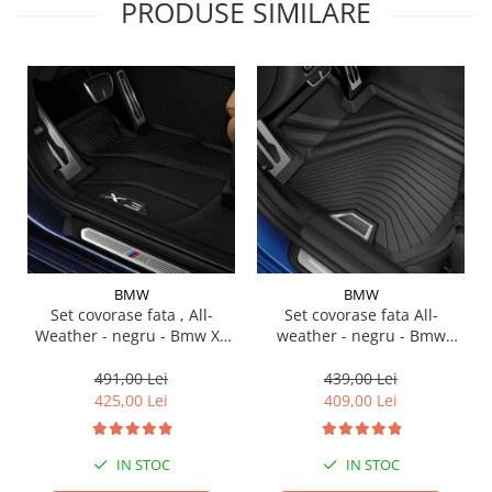
PRODUSE SIMILARE
Suporti si placi prindere
BMW
BMW
Set covorase fata , All-
Set covorase fata All-
Weather - negru - Bmw X3
weather - negru - Bmw
G01, X3 M F97, G08 iX3
Seria 3 G20, G21, G28; Seria
4 G22
491,00 Lei
439,00 Lei
425,00 Lei
409,00 Lei
IN STOC
IN STOC