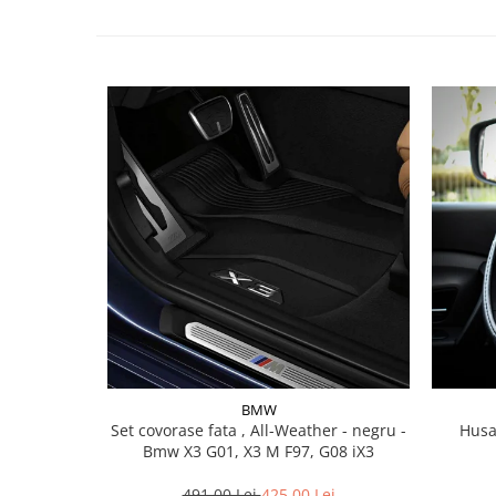
Lichid de frana
Vaselina si spray-uri tehnice moto
Filtre moto
Filtru combustibil
Buson golire ulei
Filtru ulei moto
Filtru aer moto
Intretinere si curatare filtre moto
Intretinere moto
Intretinere echipament moto
Curatare moto
Covor moto
Accesorii moto
Antifurt
BMW
Set covorase fata , All-Weather - negru -
Husa
Genti bagaje moto
Bmw X3 G01, X3 M F97, G08 iX3
Huse moto
Suporti si kituri montaj topcase
491,00 Lei
425,00 Lei