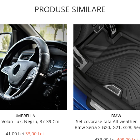
PRODUSE SIMILARE
UMBRELLA
BMW
 Volan Lux, Negru, 37-39 Cm
Set covorase fata All-weather - negru -
Bmw Seria 3 G20, G21, G28; Se
41,00 Lei
33,00 Lei
439,00 Lei
409,00 Lei