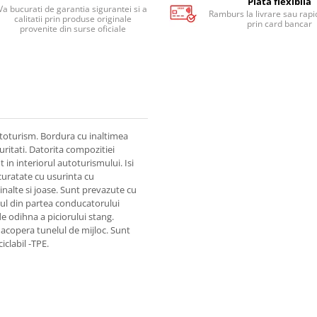
Plata flexibila
Va bucurati de garantia sigurantei si a
Ramburs la livrare sau rapid
calitatii prin produse originale
prin card bancar
provenite din surse oficiale
toturism. Bordura cu inaltimea
uritati. Datorita compozitiei
in interiorul autoturismului. Isi
 curatate cu usurinta cu
inalte si joase. Sunt prevazute cu
sul din partea conducatorului
e odihna a piciorului stang.
 acopera tunelul de mijloc. Sunt
iclabil -TPE.