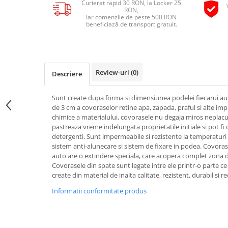
Curierat rapid 30 RON, la Locker 25
Pipe si fise bujii
RON,
20W-50
iar comenzile de peste 500 RON
Bujii
20W-60
beneficiază de transport gratuit.
SAE30
Electrica
Ulei transmisie
Incarcatoar acumulator baterie
Uleiuri hidraulice
Incarcatoare acumulator baterie
Review-uri
(0)
Descriere
Semnalizare
Gradina
Oglinzi moto
Sunt create dupa forma si dimensiunea podelei fiecarui au
de 3 cm a covoraselor retine apa, zapada, praful si alte imp
BMW Motorrad
chimice a materialului, covorasele nu degaja miros neplacut 
Consumabile BMW Motorrad
pastreaza vreme indelungata proprietatile initiale si pot fi
detergenti. Sunt impermeabile si rezistente la temperaturi 
Uleiuri si lichide moto
sistem anti-alunecare si sistem de fixare in podea. Covora
Ulei moto
auto are o extindere speciala, care acopera complet zona d
Covorasele din spate sunt legate intre ele printr-o parte ce
Ulei transmisie moto
create din material de inalta calitate, rezistent, durabil si rec
Ulei furca moto
Informatii conformitate produs
Curatare si intretinere lant moto
Antigel moto
Aditivi moto