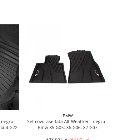
BMW
Set covorase fata All-Weather - negru -
Set cov
ria 4 G22
Bmw X5 G05; X6 G06; X7 G07
BasisLine,
G20 G21
528,00 Lei
462,00 Lei
3