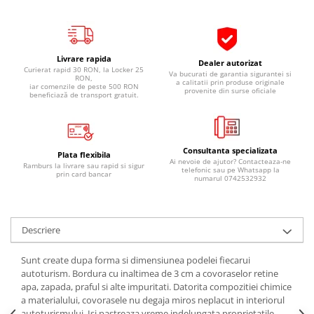
Pipe si fise bujii
20W-50
Bujii
20W-60
SAE30
Electrica
Livrare rapida
Dealer autorizat
Ulei transmisie
Curierat rapid 30 RON, la Locker 25
Va bucurati de garantia sigurantei si
Incarcatoar acumulator baterie
RON,
a calitatii prin produse originale
iar comenzile de peste 500 RON
Uleiuri hidraulice
provenite din surse oficiale
Incarcatoare acumulator baterie
beneficiază de transport gratuit.
Semnalizare
Gradina
Oglinzi moto
Consultanta specializata
BMW Motorrad
Plata flexibila
Ai nevoie de ajutor? Contacteaza-ne
Ramburs la livrare sau rapid si sigur
telefonic sau pe Whatsapp la
Consumabile BMW Motorrad
prin card bancar
numarul 0742532932
Uleiuri si lichide moto
Ulei moto
Descriere
Ulei transmisie moto
Ulei furca moto
Sunt create dupa forma si dimensiunea podelei fiecarui
Curatare si intretinere lant moto
autoturism. Bordura cu inaltimea de 3 cm a covoraselor retine
apa, zapada, praful si alte impuritati. Datorita compozitiei chimice
Antigel moto
a materialului, covorasele nu degaja miros neplacut in interiorul
Aditivi moto
autoturismului. Isi pastreaza vreme indelungata proprietatile