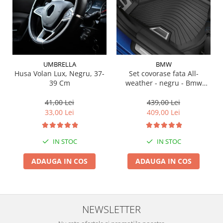
Suporti si placi prindere
UMBRELLA
BMW
Husa Volan Lux, Negru, 37-
Set covorase fata All-
39 Cm
weather - negru - Bmw
Seria 3 G20, G21, G28; Seria
4 G22
41,00 Lei
439,00 Lei
33,00 Lei
409,00 Lei
IN STOC
IN STOC
ADAUGA IN COS
ADAUGA IN COS
NEWSLETTER