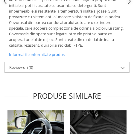
Lichid de frana
initiale si pot fi curatate cu usurinta cu detergenti. Sunt
impermeabile si rezistente la temperaturi inalte si joase. Sunt
Vaselina si spray-uri tehnice moto
prevazute cu sistem anti-alunecare si sistem de fixare in podea.
Filtre moto
Covorasul din partea conducatorului auto are o extindere
speciala, care acopera complet zona de odihna a piciorului stang.
Filtru combustibil
Covorasele din spate sunt legate intre ele printr-o parte ce
Buson golire ulei
acopera tunelul de mijloc. Sunt create din material de inalta
Filtru ulei moto
calitate, rezistent, durabil si reciclabil -TPE.
Filtru aer moto
Informatii conformitate produs
Intretinere si curatare filtre moto
Review-uri
(0)
Intretinere moto
Intretinere echipament moto
Curatare moto
Covor moto
PRODUSE SIMILARE
Accesorii moto
Antifurt
Genti bagaje moto
Huse moto
Suporti si kituri montaj topcase