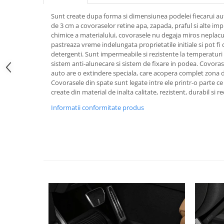
Pipe si fise bujii
20W-50
Sunt create dupa forma si dimensiunea podelei fiecarui au
Bujii
20W-60
de 3 cm a covoraselor retine apa, zapada, praful si alte imp
chimice a materialului, covorasele nu degaja miros neplacut 
SAE30
Electrica
pastreaza vreme indelungata proprietatile initiale si pot fi
Ulei transmisie
Incarcatoar acumulator baterie
detergenti. Sunt impermeabile si rezistente la temperaturi 
sistem anti-alunecare si sistem de fixare in podea. Covora
Uleiuri hidraulice
Incarcatoare acumulator baterie
auto are o extindere speciala, care acopera complet zona d
Semnalizare
Gradina
Covorasele din spate sunt legate intre ele printr-o parte ce
create din material de inalta calitate, rezistent, durabil si rec
Oglinzi moto
Informatii conformitate produs
BMW Motorrad
Consumabile BMW Motorrad
Uleiuri si lichide moto
Ulei moto
Ulei transmisie moto
Ulei furca moto
Curatare si intretinere lant moto
Antigel moto
Aditivi moto