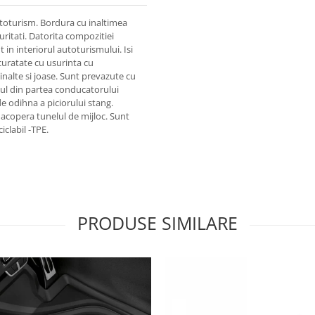
toturism. Bordura cu inaltimea
uritati. Datorita compozitiei
in interiorul autoturismului. Isi
 curatate cu usurinta cu
inalte si joase. Sunt prevazute cu
sul din partea conducatorului
e odihna a piciorului stang.
 acopera tunelul de mijloc. Sunt
iclabil -TPE.
PRODUSE SIMILARE