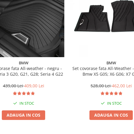
BMW
BMW
a All-weather - negru -
Set covorase fata All-Weather - negru -
ia 3 G20, G21, G28; Seria 4 G22
Bmw X5 G05; X6 G06; X7 
439,00 Lei
409,00 Lei
528,00 Lei
462,00 Lei
IN STOC
IN STOC
ADAUGA IN COS
ADAUGA IN COS