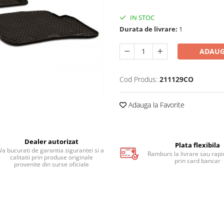
IN STOC
Durata de livrare:
1
ADAUG
Cod Produs:
211129CO
Adauga la Favorite
Dealer autorizat
Plata flexibila
Va bucurati de garantia sigurantei si a
Ramburs la livrare sau rapid
calitatii prin produse originale
prin card bancar
provenite din surse oficiale