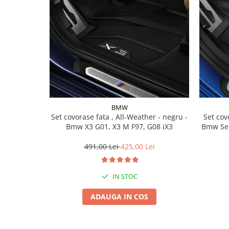
Lichid de frana
Vaselina si spray-uri tehnice moto
Filtre moto
Filtru combustibil
Buson golire ulei
Filtru ulei moto
Filtru aer moto
Intretinere si curatare filtre moto
BMW
Intretinere moto
Set covorase fata , All-Weather - negru -
Set covorase fat
Bmw X3 G01, X3 M F97, G08 iX3
Bmw Ser
Intretinere echipament moto
Curatare moto
491,00 Lei
425,00 Lei
Covor moto
Accesorii moto
IN STOC
Antifurt
ADAUGA IN COS
Genti bagaje moto
Huse moto
Suporti si kituri montaj topcase