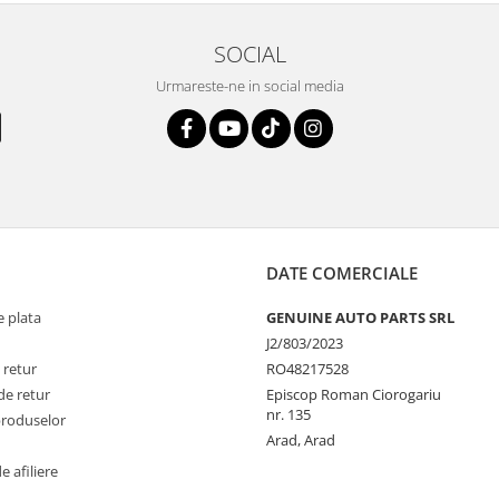
SOCIAL
Urmareste-ne in social media
DATE COMERCIALE
 plata
GENUINE AUTO PARTS SRL
J2/803/2023
 retur
RO48217528
de retur
Episcop Roman Ciorogariu
nr. 135
produselor
Arad, Arad
 afiliere