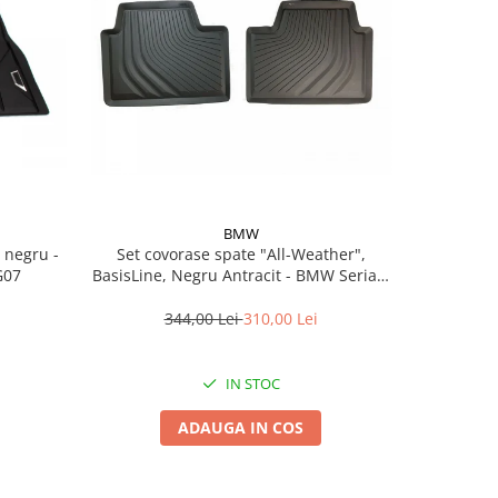
BMW
Set covorase spate "All-Weather",
Set covoras
G07
BasisLine, Negru Antracit - BMW Seria 3
BasisLin
G20 G21 G80M3 G81M3, Seria 4 G26
344,00 Lei
310,00 Lei
3
IN STOC
ADAUGA IN COS