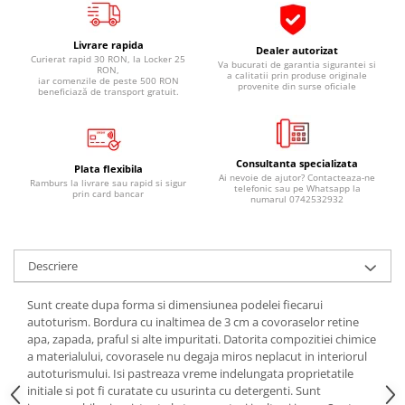
Pipe si fise bujii
20W-50
Bujii
20W-60
Livrare rapida
Dealer autorizat
Curierat rapid 30 RON, la Locker 25
Va bucurati de garantia sigurantei si
SAE30
Electrica
RON,
a calitatii prin produse originale
iar comenzile de peste 500 RON
provenite din surse oficiale
Ulei transmisie
beneficiază de transport gratuit.
Incarcatoar acumulator baterie
Uleiuri hidraulice
Incarcatoare acumulator baterie
Semnalizare
Gradina
Consultanta specializata
Oglinzi moto
Plata flexibila
Ai nevoie de ajutor? Contacteaza-ne
Ramburs la livrare sau rapid si sigur
telefonic sau pe Whatsapp la
prin card bancar
BMW Motorrad
numarul 0742532932
Consumabile BMW Motorrad
Uleiuri si lichide moto
Descriere
Ulei moto
Ulei transmisie moto
Sunt create dupa forma si dimensiunea podelei fiecarui
autoturism. Bordura cu inaltimea de 3 cm a covoraselor retine
Ulei furca moto
apa, zapada, praful si alte impuritati. Datorita compozitiei chimice
Curatare si intretinere lant moto
a materialului, covorasele nu degaja miros neplacut in interiorul
Antigel moto
autoturismului. Isi pastreaza vreme indelungata proprietatile
initiale si pot fi curatate cu usurinta cu detergenti. Sunt
Aditivi moto