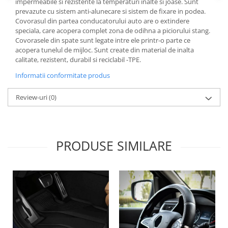
impermeabile si rezistente la temperaturi inalte si joase. Sunt
Lichid de frana
prevazute cu sistem anti-alunecare si sistem de fixare in podea.
Vaselina si spray-uri tehnice moto
Covorasul din partea conducatorului auto are o extindere
speciala, care acopera complet zona de odihna a piciorului stang.
Filtre moto
Covorasele din spate sunt legate intre ele printr-o parte ce
Filtru combustibil
acopera tunelul de mijloc. Sunt create din material de inalta
calitate, rezistent, durabil si reciclabil -TPE.
Buson golire ulei
Informatii conformitate produs
Filtru ulei moto
Filtru aer moto
Review-uri
(0)
Intretinere si curatare filtre moto
Intretinere moto
Intretinere echipament moto
PRODUSE SIMILARE
Curatare moto
Covor moto
Accesorii moto
Antifurt
Genti bagaje moto
Huse moto
Suporti si kituri montaj topcase