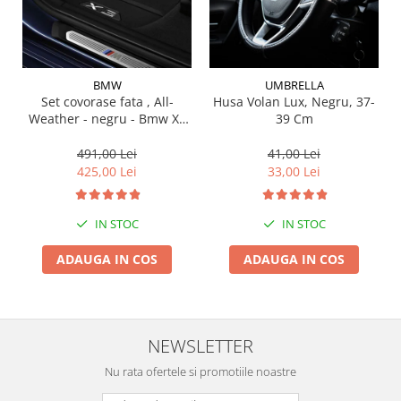
Suporti si placi prindere
BMW
UMBRELLA
Set covorase fata , All-
Husa Volan Lux, Negru, 37-
Weather - negru - Bmw X3
39 Cm
G01, X3 M F97, G08 iX3
491,00 Lei
41,00 Lei
425,00 Lei
33,00 Lei
IN STOC
IN STOC
ADAUGA IN COS
ADAUGA IN COS
NEWSLETTER
Nu rata ofertele si promotiile noastre