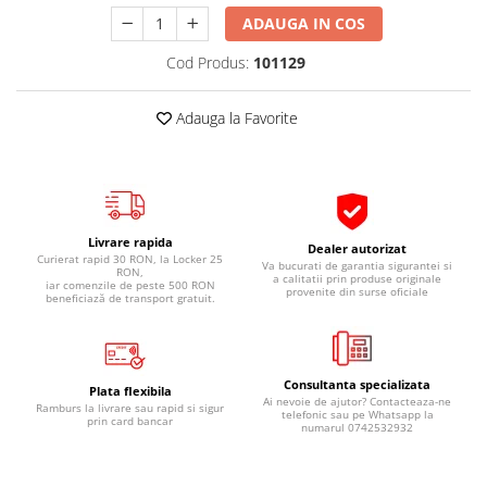
Pipe si fise bujii
20W-50
ADAUGA IN COS
Bujii
20W-60
Cod Produs:
101129
SAE30
Electrica
Ulei transmisie
Incarcatoar acumulator baterie
Adauga la Favorite
Uleiuri hidraulice
Incarcatoare acumulator baterie
Semnalizare
Gradina
Oglinzi moto
BMW Motorrad
Livrare rapida
Dealer autorizat
Curierat rapid 30 RON, la Locker 25
Va bucurati de garantia sigurantei si
Consumabile BMW Motorrad
RON,
a calitatii prin produse originale
iar comenzile de peste 500 RON
provenite din surse oficiale
Uleiuri si lichide moto
beneficiază de transport gratuit.
Ulei moto
Ulei transmisie moto
Consultanta specializata
Ulei furca moto
Plata flexibila
Ai nevoie de ajutor? Contacteaza-ne
Ramburs la livrare sau rapid si sigur
Curatare si intretinere lant moto
telefonic sau pe Whatsapp la
prin card bancar
numarul 0742532932
Antigel moto
Aditivi moto