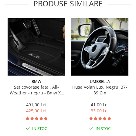
PRODUSE SIMILARE
Suporti si placi prindere
BMW
UMBRELLA
Set covorase fata , All-
Husa Volan Lux, Negru, 37-
Weather - negru - Bmw X3
39 Cm
G01, X3 M F97, G08 iX3
491,00 Lei
41,00 Lei
425,00 Lei
33,00 Lei
IN STOC
IN STOC