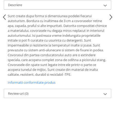
Lichid de frana
Descriere
Vaselina si spray-uri tehnice moto
Sunt create dupa forma si dimensiunea podelei fiecarui
Filtre moto
autoturism. Bordura cu inaltimea de 3 cm a covoraselor retine
Filtru combustibil
apa, zapada, praful si alte impuritati. Datorita compozitiei chimice
a materialului, covorasele nu degaja miros neplacut in interiorul
Buson golire ulei
autoturismului. Isi pastreaza vreme indelungata proprietatile
Filtru ulei moto
initiale si pot fi curatate cu usurinta cu detergenti. Sunt
Filtru aer moto
impermeabile si rezistente la temperaturi inalte si joase. Sunt
prevazute cu sistem anti-alunecare si sistem de fixare in podea.
Intretinere si curatare filtre moto
Covorasul din partea conducatorului auto are o extindere
Intretinere moto
speciala, care acopera complet zona de odihna a piciorului stang.
Covorasele din spate sunt legate intre ele printr-o parte ce
Intretinere echipament moto
acopera tunelul de mijloc. Sunt create din material de inalta
Curatare moto
calitate, rezistent, durabil si reciclabil -TPE.
Covor moto
Informatii conformitate produs
Accesorii moto
Review-uri
(0)
Antifurt
Genti bagaje moto
Huse moto
Suporti si kituri montaj topcase