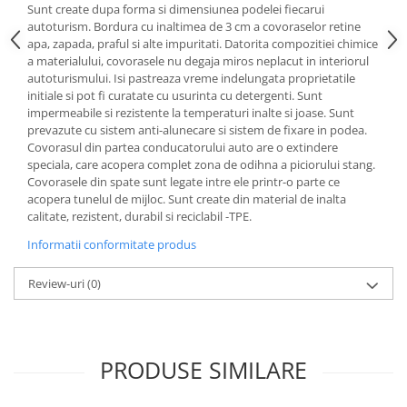
Sunt create dupa forma si dimensiunea podelei fiecarui
Lichid de frana
autoturism. Bordura cu inaltimea de 3 cm a covoraselor retine
Vaselina si spray-uri tehnice moto
apa, zapada, praful si alte impuritati. Datorita compozitiei chimice
Filtre moto
a materialului, covorasele nu degaja miros neplacut in interiorul
autoturismului. Isi pastreaza vreme indelungata proprietatile
Filtru combustibil
initiale si pot fi curatate cu usurinta cu detergenti. Sunt
Buson golire ulei
impermeabile si rezistente la temperaturi inalte si joase. Sunt
prevazute cu sistem anti-alunecare si sistem de fixare in podea.
Filtru ulei moto
Covorasul din partea conducatorului auto are o extindere
Filtru aer moto
speciala, care acopera complet zona de odihna a piciorului stang.
Intretinere si curatare filtre moto
Covorasele din spate sunt legate intre ele printr-o parte ce
acopera tunelul de mijloc. Sunt create din material de inalta
Intretinere moto
calitate, rezistent, durabil si reciclabil -TPE.
Intretinere echipament moto
Informatii conformitate produs
Curatare moto
Covor moto
Review-uri
(0)
Accesorii moto
Antifurt
Genti bagaje moto
PRODUSE SIMILARE
Huse moto
Suporti si kituri montaj topcase