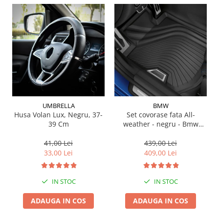
Suporti si placi prindere
UMBRELLA
BMW
Husa Volan Lux, Negru, 37-
Set covorase fata All-
39 Cm
weather - negru - Bmw
Seria 3 G20, G21, G28; Seria
4 G22
41,00 Lei
439,00 Lei
33,00 Lei
409,00 Lei
IN STOC
IN STOC
ADAUGA IN COS
ADAUGA IN COS