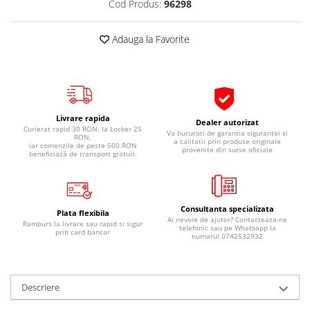
Cod Produs:
96298
Pipe si fise bujii
20W-50
Bujii
20W-60
Adauga la Favorite
SAE30
Electrica
Ulei transmisie
Incarcatoar acumulator baterie
Uleiuri hidraulice
Incarcatoare acumulator baterie
Semnalizare
Gradina
Livrare rapida
Dealer autorizat
Oglinzi moto
Curierat rapid 30 RON, la Locker 25
Va bucurati de garantia sigurantei si
RON,
a calitatii prin produse originale
iar comenzile de peste 500 RON
BMW Motorrad
provenite din surse oficiale
beneficiază de transport gratuit.
Consumabile BMW Motorrad
Uleiuri si lichide moto
Consultanta specializata
Ulei moto
Plata flexibila
Ai nevoie de ajutor? Contacteaza-ne
Ramburs la livrare sau rapid si sigur
Ulei transmisie moto
telefonic sau pe Whatsapp la
prin card bancar
numarul 0742532932
Ulei furca moto
Curatare si intretinere lant moto
Antigel moto
Descriere
Aditivi moto