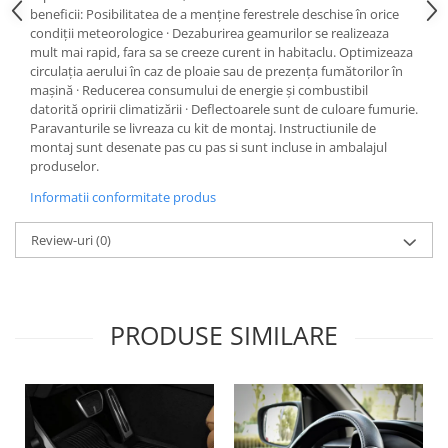
Lichid de frana
beneficii: Posibilitatea de a menține ferestrele deschise în orice
condiții meteorologice · Dezaburirea geamurilor se realizeaza
Vaselina si spray-uri tehnice moto
mult mai rapid, fara sa se creeze curent in habitaclu. Optimizeaza
Filtre moto
circulația aerului în caz de ploaie sau de prezența fumătorilor în
mașină · Reducerea consumului de energie și combustibil
Filtru combustibil
datorită opririi climatizării · Deflectoarele sunt de culoare fumurie.
Buson golire ulei
Paravanturile se livreaza cu kit de montaj. Instructiunile de
montaj sunt desenate pas cu pas si sunt incluse in ambalajul
Filtru ulei moto
produselor.
Filtru aer moto
Informatii conformitate produs
Intretinere si curatare filtre moto
Intretinere moto
Review-uri
(0)
Intretinere echipament moto
Curatare moto
Covor moto
PRODUSE SIMILARE
Accesorii moto
Antifurt
Genti bagaje moto
Huse moto
Suporti si kituri montaj topcase