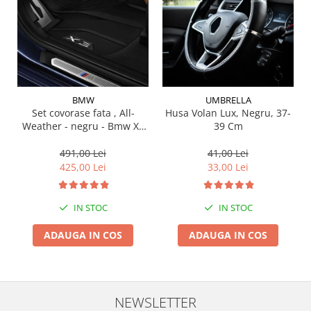
Suporti si placi prindere
BMW
UMBRELLA
Set covorase fata , All-
Husa Volan Lux, Negru, 37-
Weather - negru - Bmw X3
39 Cm
G01, X3 M F97, G08 iX3
491,00 Lei
41,00 Lei
425,00 Lei
33,00 Lei
IN STOC
IN STOC
ADAUGA IN COS
ADAUGA IN COS
NEWSLETTER