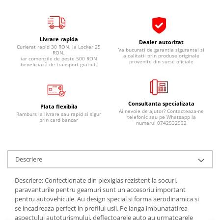
Pipe si fise bujii
20W-50
Bujii
20W-60
SAE30
Electrica
Livrare rapida
Dealer autorizat
Curierat rapid 30 RON, la Locker 25
Ulei transmisie
Va bucurati de garantia sigurantei si
Incarcatoar acumulator baterie
RON,
a calitatii prin produse originale
iar comenzile de peste 500 RON
provenite din surse oficiale
Uleiuri hidraulice
beneficiază de transport gratuit.
Incarcatoare acumulator baterie
Semnalizare
Gradina
Oglinzi moto
Consultanta specializata
BMW Motorrad
Plata flexibila
Ai nevoie de ajutor? Contacteaza-ne
Ramburs la livrare sau rapid si sigur
telefonic sau pe Whatsapp la
prin card bancar
Consumabile BMW Motorrad
numarul 0742532932
Uleiuri si lichide moto
Ulei moto
Descriere
Ulei transmisie moto
Ulei furca moto
Descriere: Confectionate din plexiglas rezistent la socuri,
Curatare si intretinere lant moto
paravanturile pentru geamuri sunt un accesoriu important
pentru autovehicule. Au design special si forma aerodinamica si
Antigel moto
se incadreaza perfect in profilul usii. Pe langa imbunatatirea
Aditivi moto
aspectului autoturismului, deflectoarele auto au urmatoarele