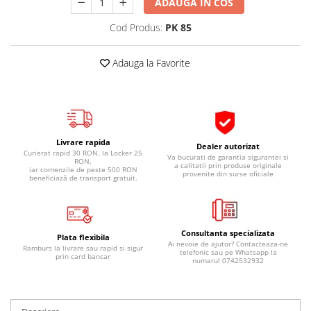
ADAUGA IN COS
Pipe si fise bujii
20W-50
Cod Produs:
PK 85
Bujii
20W-60
SAE30
Electrica
Adauga la Favorite
Ulei transmisie
Incarcatoar acumulator baterie
Uleiuri hidraulice
Incarcatoare acumulator baterie
Semnalizare
Gradina
Oglinzi moto
Livrare rapida
Dealer autorizat
BMW Motorrad
Curierat rapid 30 RON, la Locker 25
Va bucurati de garantia sigurantei si
RON,
a calitatii prin produse originale
iar comenzile de peste 500 RON
Consumabile BMW Motorrad
provenite din surse oficiale
beneficiază de transport gratuit.
Uleiuri si lichide moto
Ulei moto
Ulei transmisie moto
Consultanta specializata
Plata flexibila
Ai nevoie de ajutor? Contacteaza-ne
Ulei furca moto
Ramburs la livrare sau rapid si sigur
telefonic sau pe Whatsapp la
prin card bancar
numarul 0742532932
Curatare si intretinere lant moto
Antigel moto
Aditivi moto