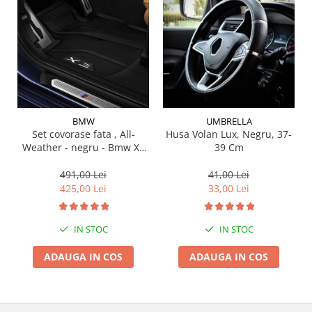
Suporti si placi prindere
BMW
UMBRELLA
Set covorase fata , All-
Husa Volan Lux, Negru, 37-
Weather - negru - Bmw X3
39 Cm
G01, X3 M F97, G08 iX3
491,00 Lei
41,00 Lei
425,00 Lei
33,00 Lei
IN STOC
IN STOC
ADAUGA IN COS
ADAUGA IN COS