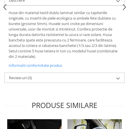
Descriere
Lichid de frana
Vaselina si spray-uri tehnice moto
Huse din material textil dublu laminat similar cu tapiteriile
originale, cu insertii de piele ecologica si ambele fete dublate cu
Filtre moto
burete (grosime 5mm). Husele sunt croite pe dimeniuni
Filtru combustibil
universale, usor de montat si intretinut. Confera protectie de
lunga durata datorita rezistentei la uzura si raze solare. Husa
Buson golire ulei
bancheta spate este prevazuta cu 2 fermoare, care faciliteaza
Filtru ulei moto
accesul la cotiera si rabatarea banchetei (1/3 sau 2/3 din latime).
Filtru aer moto
Setul contine 5 huse tetiera in ton cu modelul husei (combinatie
din 2 materiale).
Intretinere si curatare filtre moto
Intretinere moto
Informatii conformitate produs
Intretinere echipament moto
Review-uri
(0)
Curatare moto
Covor moto
Accesorii moto
PRODUSE SIMILARE
Antifurt
Genti bagaje moto
Huse moto
Suporti si kituri montaj topcase