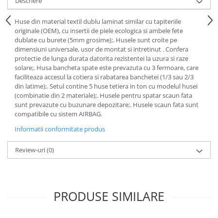
Descriere
Lichid de frana
Vaselina si spray-uri tehnice moto
Huse din material textil dublu laminat similar cu tapiteriile
originale (OEM), cu insertii de piele ecologica si ambele fete
Filtre moto
dublate cu burete (5mm grosime);. Husele sunt croite pe
Filtru combustibil
dimensiuni universale, usor de montat si intretinut . Confera
protectie de lunga durata datorita rezistentei la uzura si raze
Buson golire ulei
solare;. Husa bancheta spate este prevazuta cu 3 fermoare, care
Filtru ulei moto
faciliteaza accesul la cotiera si rabatarea banchetei (1/3 sau 2/3
Filtru aer moto
din latime);. Setul contine 5 huse tetiera in ton cu modelul husei
(combinatie din 2 materiale);. Husele pentru spatar scaun fata
Intretinere si curatare filtre moto
sunt prevazute cu buzunare depozitare;. Husele scaun fata sunt
Intretinere moto
compatibile cu sistem AIRBAG.
Intretinere echipament moto
Informatii conformitate produs
Curatare moto
Review-uri
(0)
Covor moto
Accesorii moto
Antifurt
Genti bagaje moto
PRODUSE SIMILARE
Huse moto
Suporti si kituri montaj topcase