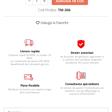
ADAUGA IN COS
Pipe si fise bujii
20W-50
Cod Produs:
TM-306
Bujii
20W-60
SAE30
Electrica
Adauga la Favorite
Ulei transmisie
Incarcatoar acumulator baterie
Uleiuri hidraulice
Incarcatoare acumulator baterie
Semnalizare
Gradina
Oglinzi moto
Livrare rapida
Dealer autorizat
BMW Motorrad
Curierat rapid 30 RON, la Locker 25
Va bucurati de garantia sigurantei si
RON,
a calitatii prin produse originale
iar comenzile de peste 500 RON
Consumabile BMW Motorrad
provenite din surse oficiale
beneficiază de transport gratuit.
Uleiuri si lichide moto
Ulei moto
Ulei transmisie moto
Consultanta specializata
Plata flexibila
Ai nevoie de ajutor? Contacteaza-ne
Ulei furca moto
Ramburs la livrare sau rapid si sigur
telefonic sau pe Whatsapp la
prin card bancar
numarul 0742532932
Curatare si intretinere lant moto
Antigel moto
Aditivi moto