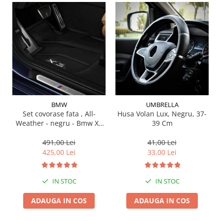
Suporti si placi prindere
BMW
UMBRELLA
Set covorase fata , All-
Husa Volan Lux, Negru, 37-
Weather - negru - Bmw X3
39 Cm
G01, X3 M F97, G08 iX3
491,00 Lei
41,00 Lei
425,00 Lei
33,00 Lei
IN STOC
IN STOC
ADAUGA IN COS
ADAUGA IN COS