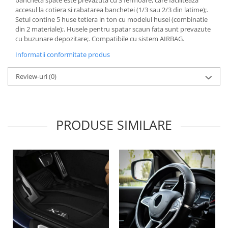
Lichid de frana
accesul la cotiera si rabatarea banchetei (1/3 sau 2/3 din latime);.
Setul contine 5 huse tetiera in ton cu modelul husei (combinatie
Vaselina si spray-uri tehnice moto
din 2 materiale);. Husele pentru spatar scaun fata sunt prevazute
Filtre moto
cu buzunare depozitare;. Compatibile cu sistem AIRBAG.
Filtru combustibil
Informatii conformitate produs
Buson golire ulei
Filtru ulei moto
Review-uri
(0)
Filtru aer moto
Intretinere si curatare filtre moto
Intretinere moto
PRODUSE SIMILARE
Intretinere echipament moto
Curatare moto
Covor moto
Accesorii moto
Antifurt
Genti bagaje moto
Huse moto
Suporti si kituri montaj topcase