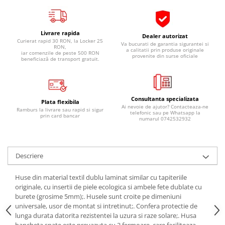
Pipe si fise bujii
20W-50
Bujii
20W-60
Livrare rapida
Dealer autorizat
SAE30
Electrica
Curierat rapid 30 RON, la Locker 25
Va bucurati de garantia sigurantei si
RON,
Ulei transmisie
a calitatii prin produse originale
iar comenzile de peste 500 RON
Incarcatoar acumulator baterie
provenite din surse oficiale
beneficiază de transport gratuit.
Uleiuri hidraulice
Incarcatoare acumulator baterie
Semnalizare
Gradina
Oglinzi moto
Consultanta specializata
Plata flexibila
Ai nevoie de ajutor? Contacteaza-ne
BMW Motorrad
Ramburs la livrare sau rapid si sigur
telefonic sau pe Whatsapp la
prin card bancar
numarul 0742532932
Consumabile BMW Motorrad
Uleiuri si lichide moto
Ulei moto
Descriere
Ulei transmisie moto
Huse din material textil dublu laminat similar cu tapiteriile
Ulei furca moto
originale, cu insertii de piele ecologica si ambele fete dublate cu
Curatare si intretinere lant moto
burete (grosime 5mm);. Husele sunt croite pe dimeniuni
Antigel moto
universale, usor de montat si intretinut;. Confera protectie de
lunga durata datorita rezistentei la uzura si raze solare;. Husa
Aditivi moto
bancheta spate este prevazuta cu 3 fermoare, care faciliteaza