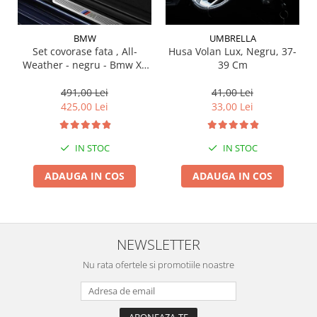
Suporti si placi prindere
BMW
UMBRELLA
Set covorase fata , All-
Husa Volan Lux, Negru, 37-
Weather - negru - Bmw X3
39 Cm
G01, X3 M F97, G08 iX3
491,00 Lei
41,00 Lei
425,00 Lei
33,00 Lei
IN STOC
IN STOC
ADAUGA IN COS
ADAUGA IN COS
NEWSLETTER
Nu rata ofertele si promotiile noastre