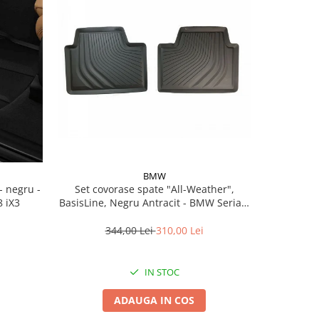
BMW
Set covorase spate "All-Weather",
Set covorase fata All-
 iX3
BasisLine, Negru Antracit - BMW Seria 3
Bmw 
G20 G21 G80M3 G81M3, Seria 4 G26
344,00 Lei
310,00 Lei
5
IN STOC
ADAUGA IN COS