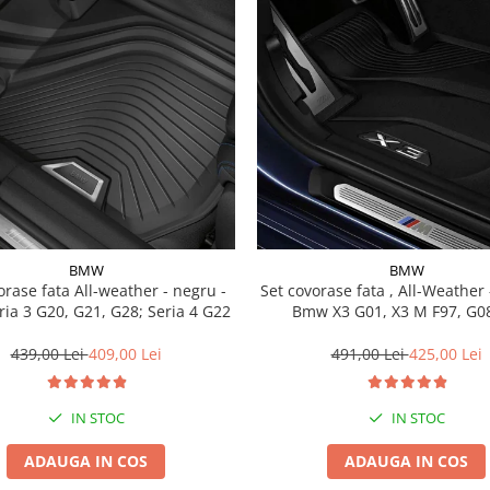
BMW
BMW
a All-weather - negru -
Set covorase fata , All-Weather - negru -
ia 3 G20, G21, G28; Seria 4 G22
Bmw X3 G01, X3 M F97, G08
439,00 Lei
409,00 Lei
491,00 Lei
425,00 Lei
IN STOC
IN STOC
ADAUGA IN COS
ADAUGA IN COS