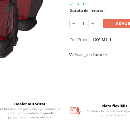
IN STOC
Durata de livrare:
1
ADAUG
Cod Produs:
LXY-M1-1
Adauga la Favorite
Dealer autorizat
Plata flexibila
Va bucurati de garantia sigurantei si a
Ramburs la livrare sau rapid
calitatii prin produse originale
prin card bancar
provenite din surse oficiale