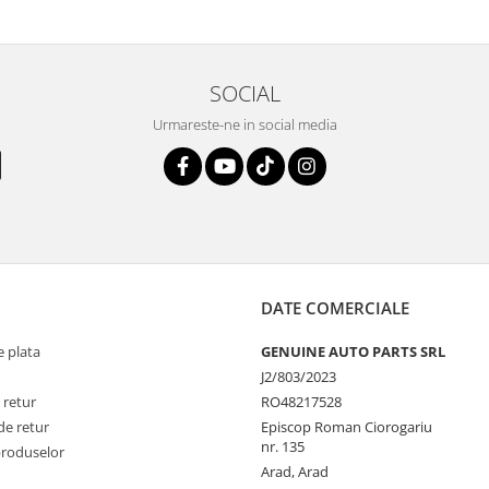
SOCIAL
Urmareste-ne in social media
DATE COMERCIALE
 plata
GENUINE AUTO PARTS SRL
J2/803/2023
 retur
RO48217528
de retur
Episcop Roman Ciorogariu
nr. 135
produselor
Arad, Arad