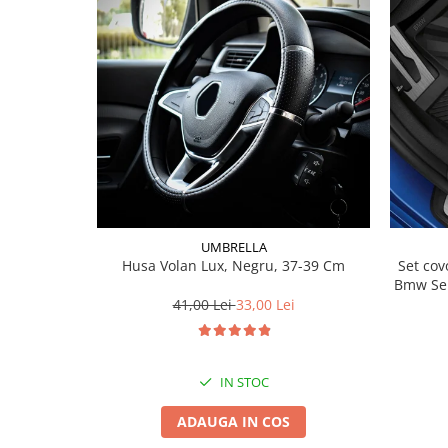
Lichid de frana
Vaselina si spray-uri tehnice moto
Filtre moto
Filtru combustibil
Buson golire ulei
Filtru ulei moto
Filtru aer moto
Intretinere si curatare filtre moto
Intretinere moto
UMBRELLA
Intretinere echipament moto
Husa Volan Lux, Negru, 37-39 Cm
Set covorase fat
Curatare moto
Bmw Ser
41,00 Lei
33,00 Lei
Covor moto
Accesorii moto
Antifurt
IN STOC
Genti bagaje moto
Huse moto
ADAUGA IN COS
Suporti si kituri montaj topcase