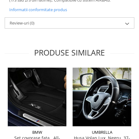
Lichid de frana
Informatii conformitate produs
Vaselina si spray-uri tehnice moto
Filtre moto
Review-uri
(0)
Filtru combustibil
Buson golire ulei
Filtru ulei moto
PRODUSE SIMILARE
Filtru aer moto
Intretinere si curatare filtre moto
Intretinere moto
Intretinere echipament moto
Curatare moto
Covor moto
Accesorii moto
Antifurt
Genti bagaje moto
Huse moto
BMW
UMBRELLA
Set covorase fata , All-
Husa Volan Lux, Negru, 37-
Suporti si kituri montaj topcase