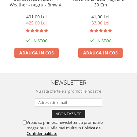
Weather - negru - Bmw X3
39 Cm
Suporti si placi prindere
G01, X3 M F97, G08 iX3
491,00 Lei
41,00 Lei
425,00 Lei
33,00 Lei
IN STOC
IN STOC
ADAUGA IN COS
ADAUGA IN COS
NEWSLETTER
Nu rata ofertele si promotiile noastre
Vreau sa primesc newsletter cu promotiile
magazinului. Afla mai multe in
Politica de
Confidentialitate