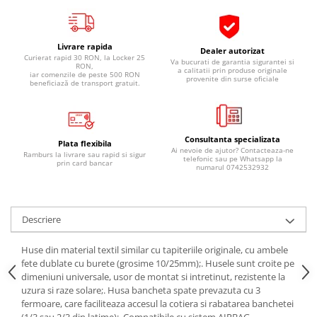
Pipe si fise bujii
20W-50
Bujii
20W-60
Livrare rapida
Dealer autorizat
SAE30
Electrica
Curierat rapid 30 RON, la Locker 25
Va bucurati de garantia sigurantei si
RON,
Ulei transmisie
a calitatii prin produse originale
iar comenzile de peste 500 RON
Incarcatoar acumulator baterie
provenite din surse oficiale
beneficiază de transport gratuit.
Uleiuri hidraulice
Incarcatoare acumulator baterie
Semnalizare
Gradina
Oglinzi moto
Consultanta specializata
Plata flexibila
Ai nevoie de ajutor? Contacteaza-ne
BMW Motorrad
Ramburs la livrare sau rapid si sigur
telefonic sau pe Whatsapp la
prin card bancar
numarul 0742532932
Consumabile BMW Motorrad
Uleiuri si lichide moto
Ulei moto
Descriere
Ulei transmisie moto
Huse din material textil similar cu tapiteriile originale, cu ambele
Ulei furca moto
fete dublate cu burete (grosime 10/25mm);. Husele sunt croite pe
Curatare si intretinere lant moto
dimeniuni universale, usor de montat si intretinut, rezistente la
Antigel moto
uzura si raze solare;. Husa bancheta spate prevazuta cu 3
fermoare, care faciliteaza accesul la cotiera si rabatarea banchetei
Aditivi moto
(1/3 sau 2/3 din latime);. Compatibile cu sistem AIRBAG.