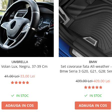
UMBRELLA
BMW
 Volan Lux, Negru, 37-39 Cm
Set covorase fata All-weather - negru -
Bmw Seria 3 G20, G21, G28; Se
41,00 Lei
33,00 Lei
439,00 Lei
409,00 Lei
IN STOC
IN STOC
ADAUGA IN COS
ADAUGA IN COS