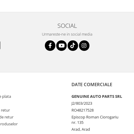
SOCIAL
Urmareste-ne in social media
DATE COMERCIALE
 plata
GENUINE AUTO PARTS SRL
J2/803/2023
 retur
RO48217528
de retur
Episcop Roman Ciorogariu
nr. 135
produselor
Arad, Arad