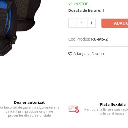
IN STOC
Durata de livrare:
1
ADAUG
Cod Produs:
RG-M5-2
Adauga la Favorite
Dealer autorizat
Plata flexibila
Va bucurati de garantia sigurantei si a
Ramburs la livrare sau rapid
calitatii prin produse originale
prin card bancar
provenite din surse oficiale