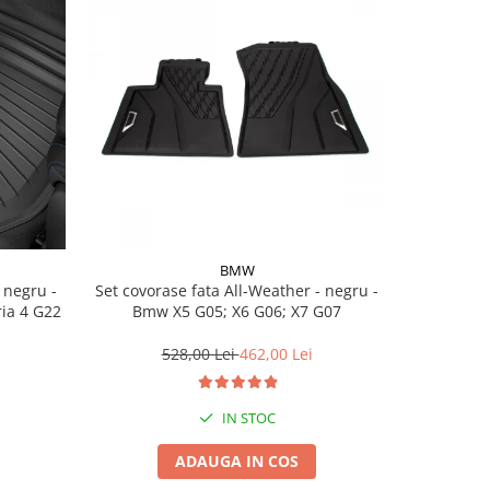
BMW
Set covorase fata All-Weather - negru -
Set cov
ria 4 G22
Bmw X5 G05; X6 G06; X7 G07
BasisLine,
G20 G21
528,00 Lei
462,00 Lei
3
IN STOC
ADAUGA IN COS