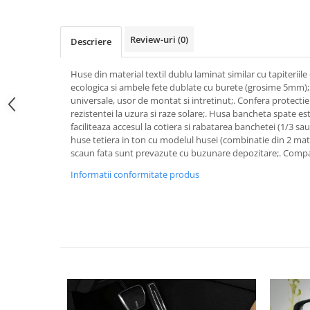
Pipe si fise bujii
20W-50
Bujii
20W-60
Review-uri
(0)
Descriere
SAE30
Electrica
Ulei transmisie
Huse din material textil dublu laminat similar cu tapiteriile o
Incarcatoar acumulator baterie
ecologica si ambele fete dublate cu burete (grosime 5mm);
Uleiuri hidraulice
Incarcatoare acumulator baterie
universale, usor de montat si intretinut;. Confera protecti
Semnalizare
Gradina
rezistentei la uzura si raze solare;. Husa bancheta spate e
faciliteaza accesul la cotiera si rabatarea banchetei (1/3 sau
Oglinzi moto
huse tetiera in ton cu modelul husei (combinatie din 2 mat
BMW Motorrad
scaun fata sunt prevazute cu buzunare depozitare;. Compa
Consumabile BMW Motorrad
Informatii conformitate produs
Uleiuri si lichide moto
Ulei moto
Ulei transmisie moto
Ulei furca moto
Curatare si intretinere lant moto
Antigel moto
Aditivi moto