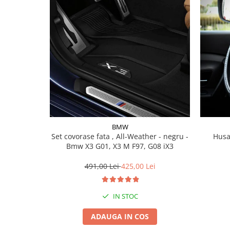
Lichid de frana
Vaselina si spray-uri tehnice moto
Filtre moto
Filtru combustibil
Buson golire ulei
Filtru ulei moto
Filtru aer moto
Intretinere si curatare filtre moto
Intretinere moto
BMW
Intretinere echipament moto
Set covorase fata , All-Weather - negru -
Husa
Curatare moto
Bmw X3 G01, X3 M F97, G08 iX3
Covor moto
491,00 Lei
425,00 Lei
Accesorii moto
Antifurt
IN STOC
Genti bagaje moto
Huse moto
ADAUGA IN COS
Suporti si kituri montaj topcase