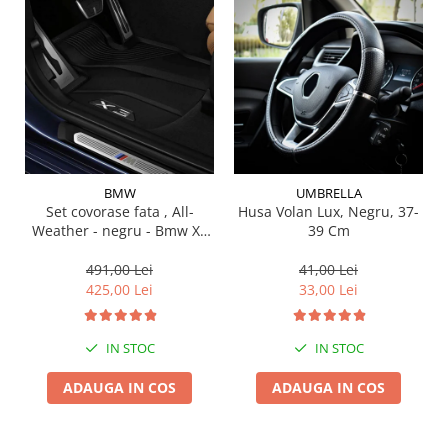
Suporti si placi prindere
BMW
UMBRELLA
Set covorase fata , All-
Husa Volan Lux, Negru, 37-
Weather - negru - Bmw X3
39 Cm
G01, X3 M F97, G08 iX3
491,00 Lei
41,00 Lei
425,00 Lei
33,00 Lei
IN STOC
IN STOC
ADAUGA IN COS
ADAUGA IN COS