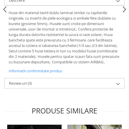
Descriere
Lichid de frana
Vaselina si spray-uri tehnice moto
Huse din material textil dublu laminat similar cu tapiteriile
originale, cu insertii de piele ecologica si ambele fete dublate cu
Filtre moto
burete (grosime 5mm);. Husele sunt croite pe dimeniuni
Filtru combustibil
universale, usor de montat si intretinut;. Confera protectie de
lunga durata datorita rezistentei la uzura si raze solare;. Husa
Buson golire ulei
bancheta spate este prevazuta cu 3 fermoare, care faciliteaza
Filtru ulei moto
accesul la cotiera si rabatarea banchetei (1/3 sau 2/3 din latime);.
Filtru aer moto
Setul contine 5 huse tetiera in ton cu modelul husei (combinatie
din 2 materiale);. Husele pentru spatar scaun fata sunt prevazute
Intretinere si curatare filtre moto
cu buzunare depozitare;. Compatibile cu sistem AIRBAG..
Intretinere moto
Informatii conformitate produs
Intretinere echipament moto
Curatare moto
Review-uri
(0)
Covor moto
Accesorii moto
Antifurt
PRODUSE SIMILARE
Genti bagaje moto
Huse moto
Suporti si kituri montaj topcase