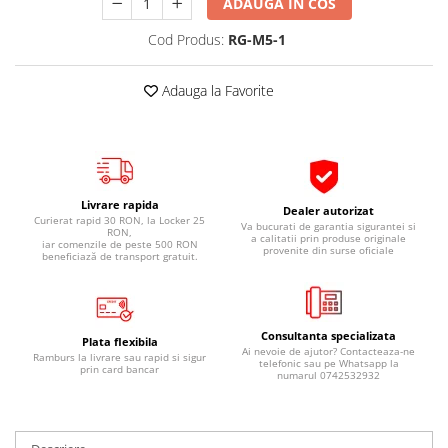
ADAUGA IN COS
Pipe si fise bujii
20W-50
Cod Produs:
RG-M5-1
Bujii
20W-60
SAE30
Electrica
Adauga la Favorite
Ulei transmisie
Incarcatoar acumulator baterie
Uleiuri hidraulice
Incarcatoare acumulator baterie
Semnalizare
Gradina
Oglinzi moto
Livrare rapida
Dealer autorizat
BMW Motorrad
Curierat rapid 30 RON, la Locker 25
Va bucurati de garantia sigurantei si
RON,
a calitatii prin produse originale
iar comenzile de peste 500 RON
Consumabile BMW Motorrad
provenite din surse oficiale
beneficiază de transport gratuit.
Uleiuri si lichide moto
Ulei moto
Ulei transmisie moto
Consultanta specializata
Plata flexibila
Ai nevoie de ajutor? Contacteaza-ne
Ulei furca moto
Ramburs la livrare sau rapid si sigur
telefonic sau pe Whatsapp la
prin card bancar
numarul 0742532932
Curatare si intretinere lant moto
Antigel moto
Aditivi moto