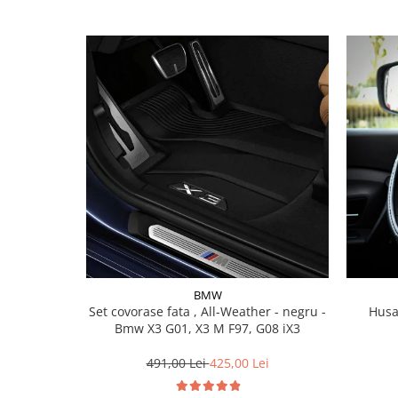
Lichid de frana
Vaselina si spray-uri tehnice moto
Filtre moto
Filtru combustibil
Buson golire ulei
Filtru ulei moto
Filtru aer moto
Intretinere si curatare filtre moto
Intretinere moto
Intretinere echipament moto
Curatare moto
Covor moto
BMW
Accesorii moto
Set covorase fata , All-Weather - negru -
Husa
Antifurt
Bmw X3 G01, X3 M F97, G08 iX3
Genti bagaje moto
491,00 Lei
425,00 Lei
Huse moto
Suporti si kituri montaj topcase