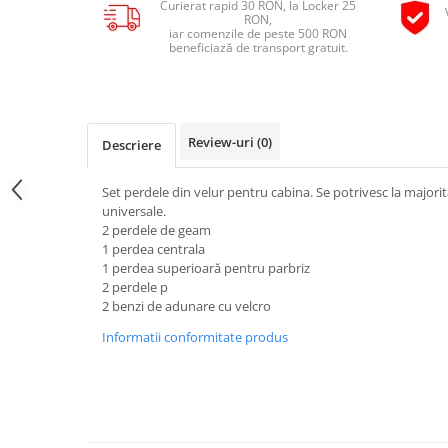
Curierat rapid 30 RON, la Locker 25
Pipe si fise bujii
RON,
20W-50
iar comenzile de peste 500 RON
Bujii
20W-60
beneficiază de transport gratuit.
SAE30
Electrica
Ulei transmisie
Incarcatoar acumulator baterie
Uleiuri hidraulice
Incarcatoare acumulator baterie
Review-uri
(0)
Descriere
Semnalizare
Gradina
Oglinzi moto
Set perdele din velur pentru cabina. Se potrivesc la majori
universale.
BMW Motorrad
2 perdele de geam
Consumabile BMW Motorrad
1 perdea centrala
1 perdea superioară pentru parbriz
Uleiuri si lichide moto
2 perdele p
Ulei moto
2 benzi de adunare cu velcro
Ulei transmisie moto
Informatii conformitate produs
Ulei furca moto
Curatare si intretinere lant moto
Antigel moto
Aditivi moto