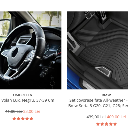
UMBRELLA
BMW
 Volan Lux, Negru, 37-39 Cm
Set covorase fata All-weather - negru -
Bmw Seria 3 G20, G21, G28; Se
41,00 Lei
33,00 Lei
439,00 Lei
409,00 Lei