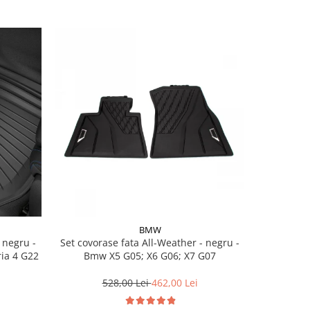
BMW
Set covorase fata All-Weather - negru -
Set cov
ria 4 G22
Bmw X5 G05; X6 G06; X7 G07
BasisLine,
G20 G21
528,00 Lei
462,00 Lei
3