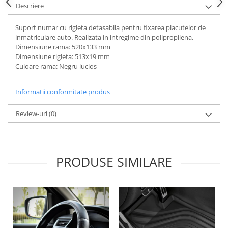
Descriere
Lichid de frana
Vaselina si spray-uri tehnice moto
Suport numar cu rigleta detasabila pentru fixarea placutelor de
Filtre moto
inmatriculare auto. Realizata in intregime din polipropilena.
Dimensiune rama: 520x133 mm
Filtru combustibil
Dimensiune rigleta: 513x19 mm
Buson golire ulei
Culoare rama: Negru lucios
Filtru ulei moto
Filtru aer moto
Informatii conformitate produs
Intretinere si curatare filtre moto
Review-uri
(0)
Intretinere moto
Intretinere echipament moto
Curatare moto
Covor moto
PRODUSE SIMILARE
Accesorii moto
Antifurt
Genti bagaje moto
Huse moto
Suporti si kituri montaj topcase