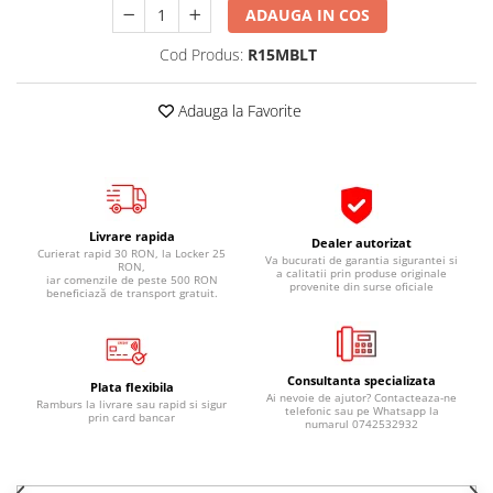
ADAUGA IN COS
Pipe si fise bujii
20W-50
Bujii
20W-60
Cod Produs:
R15MBLT
SAE30
Electrica
Ulei transmisie
Adauga la Favorite
Incarcatoar acumulator baterie
Uleiuri hidraulice
Incarcatoare acumulator baterie
Semnalizare
Gradina
Oglinzi moto
Livrare rapida
BMW Motorrad
Dealer autorizat
Curierat rapid 30 RON, la Locker 25
Va bucurati de garantia sigurantei si
RON,
Consumabile BMW Motorrad
a calitatii prin produse originale
iar comenzile de peste 500 RON
provenite din surse oficiale
beneficiază de transport gratuit.
Uleiuri si lichide moto
Ulei moto
Ulei transmisie moto
Consultanta specializata
Plata flexibila
Ulei furca moto
Ai nevoie de ajutor? Contacteaza-ne
Ramburs la livrare sau rapid si sigur
telefonic sau pe Whatsapp la
prin card bancar
Curatare si intretinere lant moto
numarul 0742532932
Antigel moto
Aditivi moto