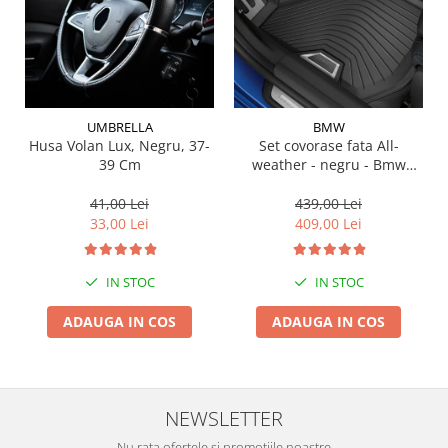
Suporti si placi prindere
UMBRELLA
BMW
Husa Volan Lux, Negru, 37-
Set covorase fata All-
39 Cm
weather - negru - Bmw
Seria 3 G20, G21, G28; Seria
4 G22
41,00 Lei
439,00 Lei
33,00 Lei
409,00 Lei
IN STOC
IN STOC
ADAUGA IN COS
ADAUGA IN COS
NEWSLETTER
Nu rata ofertele si promotiile noastre