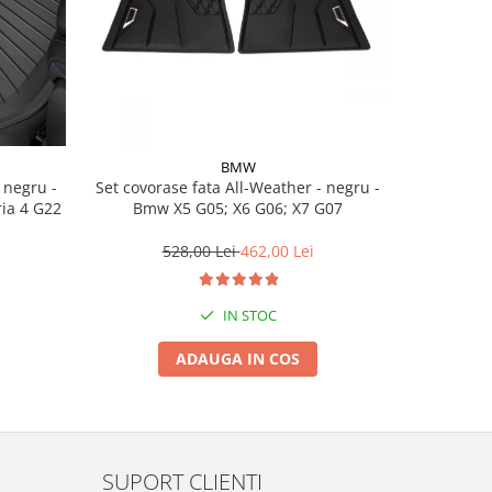
BMW
Set covorase fata All-Weather - negru -
Set cov
ria 4 G22
Bmw X5 G05; X6 G06; X7 G07
BasisLine,
G20 G21
528,00 Lei
462,00 Lei
3
IN STOC
ADAUGA IN COS
SUPORT CLIENTI