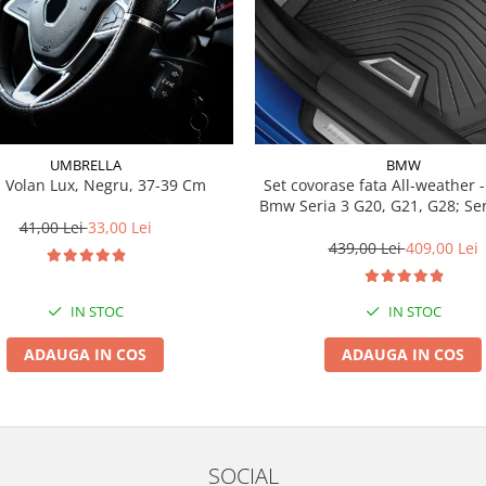
UMBRELLA
BMW
 Volan Lux, Negru, 37-39 Cm
Set covorase fata All-weather - negru -
Bmw Seria 3 G20, G21, G28; Se
41,00 Lei
33,00 Lei
439,00 Lei
409,00 Lei
IN STOC
IN STOC
ADAUGA IN COS
ADAUGA IN COS
SOCIAL