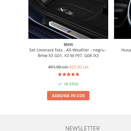
Lichid de frana
Vaselina si spray-uri tehnice moto
Filtre moto
Filtru combustibil
Buson golire ulei
Filtru ulei moto
BMW
Set covorase fata , All-Weather - negru -
Husa
Filtru aer moto
Bmw X3 G01, X3 M F97, G08 iX3
Intretinere si curatare filtre moto
Intretinere moto
491,00 Lei
425,00 Lei
Intretinere echipament moto
Curatare moto
IN STOC
Covor moto
ADAUGA IN COS
Accesorii moto
Antifurt
Genti bagaje moto
Huse moto
NEWSLETTER
Suporti si kituri montaj topcase