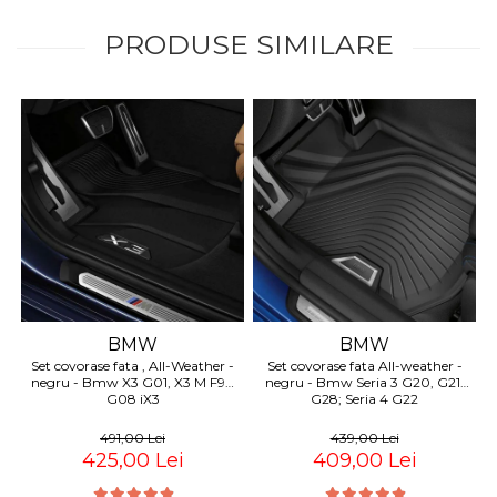
Suporti si placi prindere
PRODUSE SIMILARE
BMW
BMW
Set covorase fata , All-Weather -
Set covorase fata All-weather -
negru - Bmw X3 G01, X3 M F97,
negru - Bmw Seria 3 G20, G21,
G08 iX3
G28; Seria 4 G22
491,00 Lei
439,00 Lei
425,00 Lei
409,00 Lei