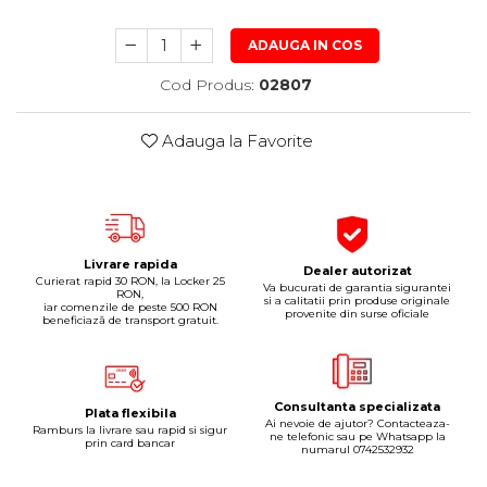
Pipe si fise bujii
20W-50
ADAUGA IN COS
Bujii
20W-60
SAE30
Cod Produs:
02807
Electrica
Ulei transmisie
Incarcatoar acumulator baterie
Adauga la Favorite
Uleiuri hidraulice
Incarcatoare acumulator baterie
Semnalizare
Gradina
Oglinzi moto
BMW Motorrad
Livrare rapida
Consumabile BMW Motorrad
Dealer autorizat
Curierat rapid 30 RON, la Locker 25
Va bucurati de garantia sigurantei
RON,
Uleiuri si lichide moto
si a calitatii prin produse originale
iar comenzile de peste 500 RON
provenite din surse oficiale
beneficiază de transport gratuit.
Ulei moto
Ulei transmisie moto
Ulei furca moto
Consultanta specializata
Plata flexibila
Curatare si intretinere lant moto
Ai nevoie de ajutor? Contacteaza-
Ramburs la livrare sau rapid si sigur
ne telefonic sau pe Whatsapp la
prin card bancar
Antigel moto
numarul 0742532932
Aditivi moto