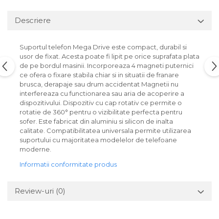
Lichid de frana
Vaselina si spray-uri tehnice moto
Descriere
Filtre moto
Suportul telefon Mega Drive este compact, durabil si
Filtru combustibil
usor de fixat. Acesta poate fi lipit pe orice suprafata plata
Buson golire ulei
de pe bordul masinii. Incorporeaza 4 magneti puternici
Filtru ulei moto
ce ofera o fixare stabila chiar si in situatii de franare
brusca, derapaje sau drum accidentat Magnetii nu
Filtru aer moto
interfereaza cu functionarea sau aria de acoperire a
Intretinere si curatare filtre moto
dispozitivului. Dispozitiv cu cap rotativ ce permite o
Intretinere moto
rotatie de 360° pentru o vizibilitate perfecta pentru
sofer. Este fabricat din aluminiu si silicon de inalta
Intretinere echipament moto
calitate. Compatibilitatea universala permite utilizarea
Curatare moto
suportului cu majoritatea modelelor de telefoane
moderne.
Covor moto
Accesorii moto
Informatii conformitate produs
Antifurt
Review-uri
(0)
Genti bagaje moto
Huse moto
Suporti si kituri montaj topcase