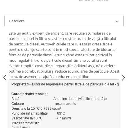
Lichid de frana
Vaselina si spray-uri tehnice moto
Filtre moto
Descriere
Filtru combustibil
Este un aditiv extrem de eficient, care reduce acumularea de
Buson golire ulei
particule diesel in filtru și, astfel, crește durata de viață a filtrului
Filtru ulei moto
de particule diesel. Autovehiculele care ruleaza in orase si cele
pentru distanțe scurte sunt in mod special afectate de blocarea
Filtru aer moto
filtrelor de particule diesel. Atunci când este utilizat aditivul în
Intretinere si curatare filtre moto
mod regulat, filtrul de particule diesel rămâne curat și sunt
Intretinere moto
evitate timpii si costurile cu reparațiile. Aditivul asigură o ardere
optima a combustibilului și reduce acumularea de particule. Acest
Intretinere echipament moto
lucru, de asemenea, ajută la reducerea emisiilor.
Curatare moto
Proprietăți
 - ajutor de regenerare pentru filtrele de particule diesel - garant
Covor moto
Caracteristici tehnice:
Accesorii moto
Bază                                        Amestec de aditivi in lichid purtător

Culoare                                    roșu, maroniu

Antifurt
Densitate la 15 °C 0,7989 g/cm³

Genti bagaje moto
Punct de inflamabilitate           63°C 

Vascozitate la 40 °C                < 7 mm²/s

Huse moto
Miros caracteristic

Suporti si kituri montaj topcase