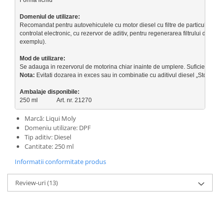
Formă lichid

Suporti si placi prindere
Recomandat pentru autovehiculele cu motor diesel cu filtre de particule dies
controlat electronic, cu rezervor de aditiv, pentru regenerarea filtrului de par
exemplu).

Se adauga in rezervorul de motorina chiar inainte de umplere. Suficient pent
Nota:
Ambalaje disponibile:
250 ml             Art. nr. 21270
Marcă: Liqui Moly
Domeniu utilizare: DPF
Tip aditiv: Diesel
Cantitate: 250 ml
Informatii conformitate produs
Review-uri
(13)