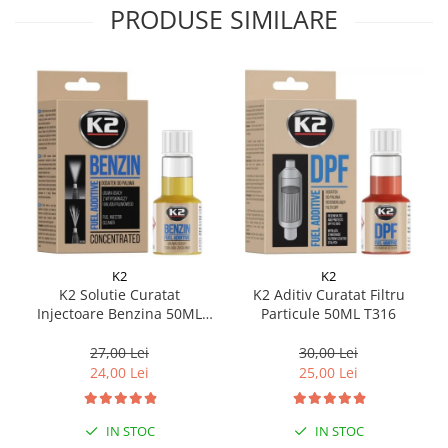
PRODUSE SIMILARE
K2
K2
K2 Solutie Curatat
K2 Aditiv Curatat Filtru
Injectoare Benzina 50ML
Particule 50ML T316
ET3112
27,00 Lei
30,00 Lei
24,00 Lei
25,00 Lei
IN STOC
IN STOC