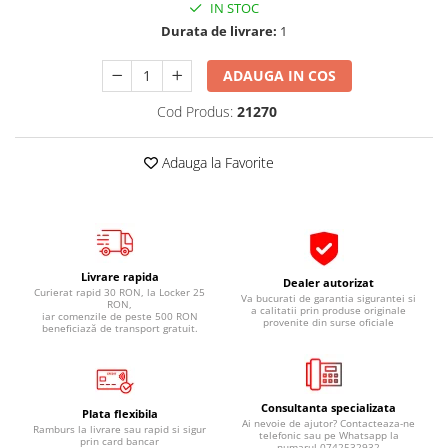
IN STOC
Pipe si fise bujii
20W-50
Durata de livrare:
1
Bujii
20W-60
SAE30
ADAUGA IN COS
Electrica
Ulei transmisie
Incarcatoar acumulator baterie
Cod Produs:
21270
Uleiuri hidraulice
Incarcatoare acumulator baterie
Semnalizare
Gradina
Adauga la Favorite
Oglinzi moto
BMW Motorrad
Consumabile BMW Motorrad
Uleiuri si lichide moto
Livrare rapida
Dealer autorizat
Curierat rapid 30 RON, la Locker 25
Va bucurati de garantia sigurantei si
Ulei moto
RON,
a calitatii prin produse originale
iar comenzile de peste 500 RON
provenite din surse oficiale
beneficiază de transport gratuit.
Ulei transmisie moto
Ulei furca moto
Curatare si intretinere lant moto
Consultanta specializata
Antigel moto
Plata flexibila
Ai nevoie de ajutor? Contacteaza-ne
Ramburs la livrare sau rapid si sigur
Aditivi moto
telefonic sau pe Whatsapp la
prin card bancar
numarul 0742532932