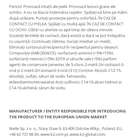
Pericol: Provoacă iritații ale pielii. Provoacă leziuni grave ale
Suporti si placi prindere
ochilor. A nu se lăsa la îndemâna copiilor. Spălați-vă bine pe mâini
după utilizare. Purtați protecție pentru ochi/față. ÎN CAZ DE
CONTACT CU PIELEA: Spălați cu multă apă. ÎN CAZ DE CONTACT
CU OCHII: Clătiți cu atenție cu apă timp de câteva minute.
Scoateți lentilele de contact, dacă există și dacă se pot îndepărta
cu ușurință. Continuați clătirea. Sunați imediat un medic.
Eliminați conținutul/recipientul în recipientul pentru deșeuri.
Compoziție (648/2004/CE): surfactanți anionici (>5%<15%)
surfactanți neionici (<5%) EDTA și sărurile sale (<5%) parfum
agenți de conservare (amestec de 5-cloro-2-metil-2H-izotiazol-3-
onă și 2-metil-2H-izotiazol-3-onă (3:1)) Conține: Alcooli, C12-15,
etoxilați, sulfați, săruri de sodiu Tetrasodiu
etilendiaminotetraacetat Acizi sulfonici, C14-16-alcan hidroxi și
C14-16-alchenă, săruri de sodiu
MANUFACTURER / ENTITY RESPONSIBLE FOR INTRODUCING
THE PRODUCT TO THE EUROPEAN UNION MARKET
Melle Sp. z o. o., Stary Staw 9, 63-400 Ostrów Wlkp., Poland, EU,
+48 62 737 88 00, www.k2.com.pl, www.k2-global.com,