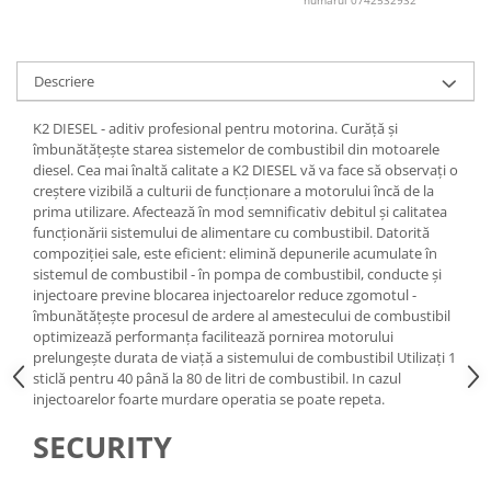
numarul 0742532932
Lichid de frana
Vaselina si spray-uri tehnice moto
Filtre moto
Descriere
Filtru combustibil
K2 DIESEL - aditiv profesional pentru motorina. Curăță și
Buson golire ulei
îmbunătățește starea sistemelor de combustibil din motoarele
Filtru ulei moto
diesel. Cea mai înaltă calitate a K2 DIESEL vă va face să observați o
Filtru aer moto
creștere vizibilă a culturii de funcționare a motorului încă de la
prima utilizare. Afectează în mod semnificativ debitul și calitatea
Intretinere si curatare filtre moto
funcționării sistemului de alimentare cu combustibil. Datorită
Intretinere moto
compoziției sale, este eficient: elimină depunerile acumulate în
sistemul de combustibil - în pompa de combustibil, conducte și
Intretinere echipament moto
injectoare previne blocarea injectoarelor reduce zgomotul -
Curatare moto
îmbunătățește procesul de ardere al amestecului de combustibil
optimizează performanța facilitează pornirea motorului
Covor moto
prelungește durata de viață a sistemului de combustibil Utilizați 1
Accesorii moto
sticlă pentru 40 până la 80 de litri de combustibil. In cazul
injectoarelor foarte murdare operatia se poate repeta.
Antifurt
Genti bagaje moto
SECURITY
Huse moto
Suporti si kituri montaj topcase