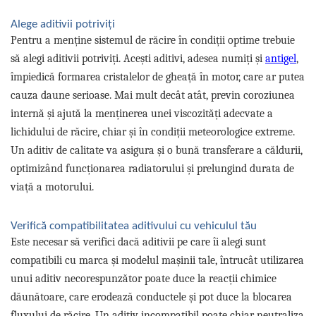
Pipe si fise bujii
20W-50
Alege aditivii potriviți
Bujii
20W-60
Pentru a menține sistemul de răcire în condiții optime trebuie
SAE30
Electrica
să alegi aditivii potriviți. Acești aditivi, adesea numiți și
antigel
,
Ulei transmisie
Incarcatoar acumulator baterie
împiedică formarea cristalelor de gheață în motor, care ar putea
Uleiuri hidraulice
Incarcatoare acumulator baterie
cauza daune serioase. Mai mult decât atât, previn coroziunea
Semnalizare
internă și ajută la menținerea unei viscozități adecvate a
Gradina
Oglinzi moto
lichidului de răcire, chiar și în condiții meteorologice extreme.
Un aditiv de calitate va asigura și o bună transferare a căldurii,
BMW Motorrad
optimizând funcționarea radiatorului și prelungind durata de
Consumabile BMW Motorrad
viață a motorului.
Uleiuri si lichide moto
Ulei moto
Verifică compatibilitatea aditivului cu vehiculul tău
Ulei transmisie moto
Este necesar să verifici dacă aditivii pe care îi alegi sunt
Ulei furca moto
compatibili cu marca și modelul mașinii tale, întrucât utilizarea
Curatare si intretinere lant moto
unui aditiv necorespunzător poate duce la reacții chimice
Antigel moto
dăunătoare, care erodează conductele și pot duce la blocarea
Aditivi moto
fluxului de răcire. Un aditiv incompatibil poate chiar neutraliza