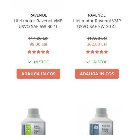
RAVENOL
RAVENOL
Ulei motor Ravenol VMP
U
Ulei motor Ravenol VMP
USVO SAE 5W-30 4L
USVO SAE 5W-30 1L
417,00 Lei
114,00 Lei
362,00 Lei
98,00 Lei
IN STOC
IN STOC
ADAUGA IN COS
ADAUGA IN COS