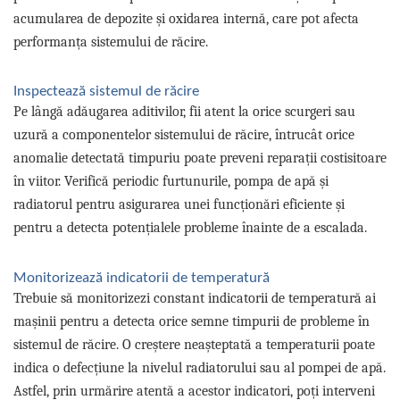
acumularea de depozite și oxidarea internă, care pot afecta
Suporti si placi prindere
performanța sistemului de răcire.
Inspectează sistemul de răcire
Pe lângă adăugarea aditivilor, fii atent la orice scurgeri sau
uzură a componentelor sistemului de răcire, întrucât orice
anomalie detectată timpuriu poate preveni reparații costisitoare
în viitor. Verifică periodic furtunurile, pompa de apă și
radiatorul pentru asigurarea unei funcționări eficiente și
pentru a detecta potențialele probleme înainte de a escalada.
Monitorizează indicatorii de temperatură
Trebuie să monitorizezi constant indicatorii de temperatură ai
mașinii pentru a detecta orice semne timpurii de probleme în
sistemul de răcire. O creștere neașteptată a temperaturii poate
indica o defecțiune la nivelul radiatorului sau al pompei de apă.
Astfel, prin urmărire atentă a acestor indicatori, poți interveni