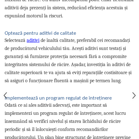
Lichid de frana
aditivii deja prezenți în sistem, reducând eficiența acestuia și
Vaselina si spray-uri tehnice moto
expunând motorul la riscuri.
Filtre moto
Filtru combustibil
Optează pentru aditivi de calitate
Buson golire ulei
Selectează
aditivi
de înaltă calitate, preferabil cei recomandați
Filtru ulei moto
de producătorul vehiculului tău. Acești aditivi sunt testați și
Filtru aer moto
garantați să furnizeze protecția necesară fără a compromite
Intretinere si curatare filtre moto
integritatea sistemului de răcire. Așadar, investiția în aditivi de
Intretinere moto
calitate superioară te va ajuta să eviți reparațiile costisitoare și
Intretinere echipament moto
să asiguri o funcționare fluentă a mașinii pe termen lung.
Curatare moto
Covor moto
Implementează un program regulat de întreținere
Accesorii moto
Odată ce ai ales aditivii adecvați, este important să
implementezi un program regulat de întreținere, acest lucru
Antifurt
însemnând să verifici nivelul și starea lichidului de răcire
Genti bagaje moto
periodic și să îl înlocuiești conform recomandărilor
Huse moto
producătorului. Un plan bine structurat de întreținere previne
Suporti si kituri montaj topcase