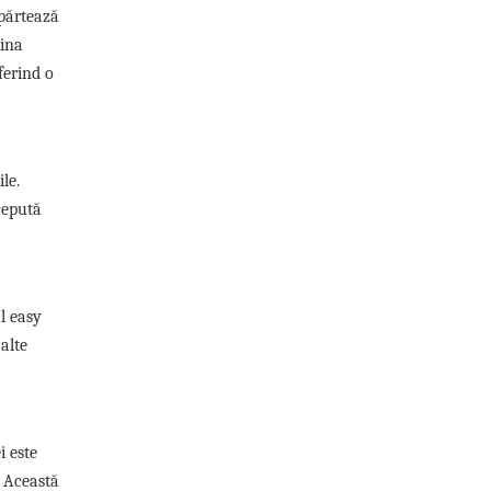
epărtează
mina
ferind o
le.
ncepută
l easy
alte
i este
. Această