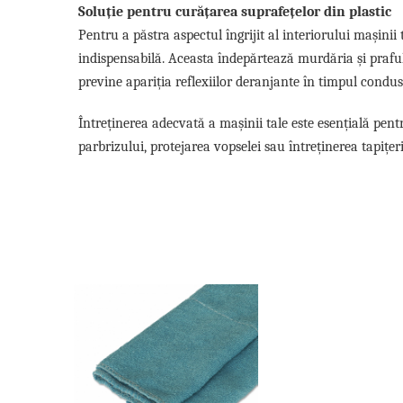
Soluție pentru curățarea suprafețelor din plastic
Pentru a păstra aspectul îngrijit al interiorului mașinii
indispensabilă. Aceasta îndepărtează murdăria și praful, 
previne apariția reflexiilor deranjante în timpul condusu
Întreținerea adecvată a mașinii tale este esențială pen
parbrizului, protejarea vopselei sau întreținerea tapițe