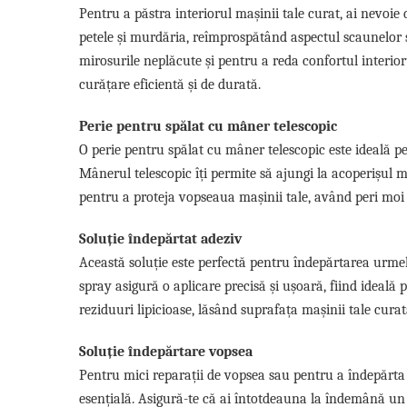
Lichid de frana
Pentru a păstra interiorul mașinii tale curat, ai nevoie
Vaselina si spray-uri tehnice moto
petele și murdăria, reîmprospătând aspectul scaunelor și
Filtre moto
mirosurile neplăcute și pentru a reda confortul interio
curățare eficientă și de durată.
Filtru combustibil
Buson golire ulei
Perie pentru spălat cu mâner telescopic
Filtru ulei moto
O perie pentru spălat cu mâner telescopic este ideală pe
Filtru aer moto
Mânerul telescopic îți permite să ajungi la acoperișul ma
Intretinere si curatare filtre moto
pentru a proteja vopseaua mașinii tale, având peri moi 
Intretinere moto
Intretinere echipament moto
Soluție îndepărtat adeziv
Curatare moto
Această soluție este perfectă pentru îndepărtarea urmel
Covor moto
spray asigură o aplicare precisă și ușoară, fiind ideal
Accesorii moto
reziduuri lipicioase, lăsând suprafața mașinii tale curat
Antifurt
Soluție îndepărtare vopsea
Genti bagaje moto
Pentru mici reparații de vopsea sau pentru a îndepărta 
Huse moto
esențială. Asigură-te că ai întotdeauna la îndemână un 
Suporti si kituri montaj topcase