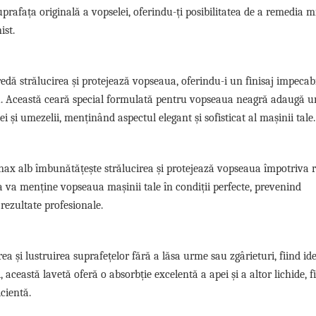
uprafața originală a vopselei, oferindu-ți posibilitatea de a remedia m
ist.
dă strălucirea și protejează vopseaua, oferindu-i un finisaj impecabi
u. Această ceară special formulată pentru vopseaua neagră adaugă un
 și umezelii, menținând aspectul elegant și sofisticat al mașinii tale.
onax alb îmbunătățește strălucirea și protejează vopseaua împotriva 
ia va menține vopseaua mașinii tale în condiții perfecte, prevenind
 rezultate profesionale.
a și lustruirea suprafețelor fără a lăsa urme sau zgârieturi, fiind id
l, această lavetă oferă o absorbție excelentă a apei și a altor lichide, 
cientă.