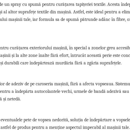
 de un spray cu spumă pentru curățarea tapițeriei textile. Acesta înd
 al altor suprafețe textile din mașină. Astfel, este ideal pentru a eli
rului mașinii tale, iar formula sa de spumă pătrunde adânc în fibre, o
ntru curățarea exteriorului mașinii, în special a zonelor greu accesibi
șinii și la alte zone înalte fără efort, întrucât această perie este co
și durabili care îndepărtează murdăria fără a zgâria suprafețele.
or de adeziv de pe caroseria mașinii, fără a afecta vopseaua. Sistemu
ă pentru a îndepărta autocolantele vechi, urmele de bandă adezivă sau 
ă și netedă.
eventualele pete de vopsea nedorită, soluția de îndepărtare a vopsele
astfel de produs pentru a menține aspectul impecabil al mașinii tale