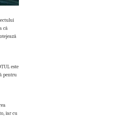
pectului
a că
rotejează
MOTUL este
tă pentru
rea
o, iar cu