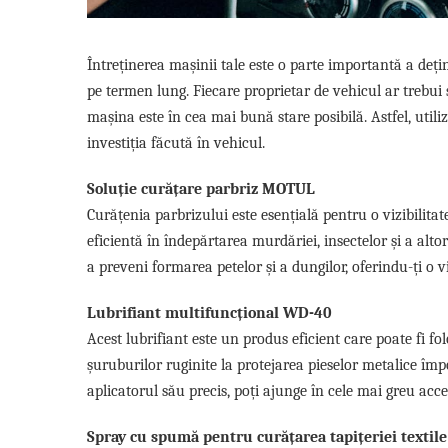
Pipe si fise bujii
20W-50
Bujii
20W-60
Întreținerea mașinii tale este o parte importantă a deți
SAE30
Electrica
pe termen lung. Fiecare proprietar de vehicul ar trebui s
Ulei transmisie
Incarcatoar acumulator baterie
mașina este în cea mai bună stare posibilă. Astfel, util
Uleiuri hidraulice
Incarcatoare acumulator baterie
investiția făcută în vehicul.
Semnalizare
Gradina
Oglinzi moto
Soluție curățare parbriz MOTUL
Curățenia parbrizului este esențială pentru o vizibilit
BMW Motorrad
eficientă în îndepărtarea murdăriei, insectelor și a alt
Consumabile BMW Motorrad
a preveni formarea petelor și a dungilor, oferindu-ți o v
Uleiuri si lichide moto
Ulei moto
Lubrifiant multifuncțional WD-40
Ulei transmisie moto
Acest lubrifiant este un produs eficient care poate fi fo
Ulei furca moto
șuruburilor ruginite la protejarea pieselor metalice împo
Curatare si intretinere lant moto
aplicatorul său precis, poți ajunge în cele mai greu acces
Antigel moto
Aditivi moto
Spray cu spumă pentru curățarea tapițeriei textile