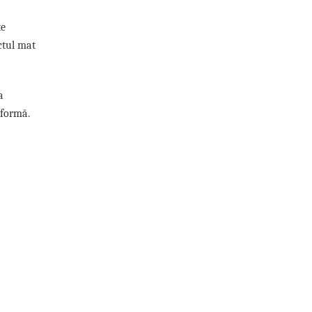
te
ectul mat
a
 formă.