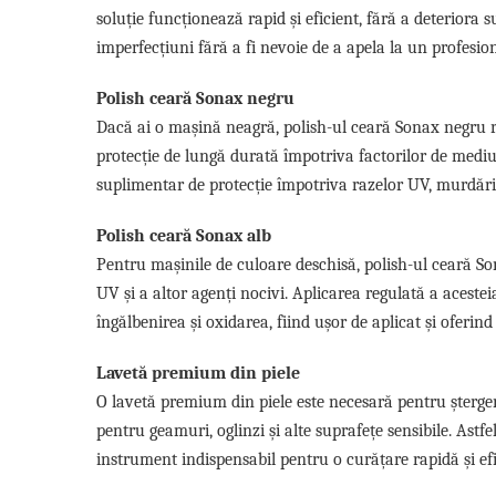
soluție funcționează rapid și eficient, fără a deteriora s
Suporti si placi prindere
imperfecțiuni fără a fi nevoie de a apela la un profesion
Polish ceară Sonax negru
Dacă ai o mașină neagră, polish-ul ceară Sonax negru re
protecție de lungă durată împotriva factorilor de medi
suplimentar de protecție împotriva razelor UV, murdăriei
Polish ceară Sonax alb
Pentru mașinile de culoare deschisă, polish-ul ceară S
UV și a altor agenți nocivi. Aplicarea regulată a aceste
îngălbenirea și oxidarea, fiind ușor de aplicat și oferind
Lavetă premium din piele
O lavetă premium din piele este necesară pentru ștergere
pentru geamuri, oglinzi și alte suprafețe sensibile. Astfe
instrument indispensabil pentru o curățare rapidă și efi