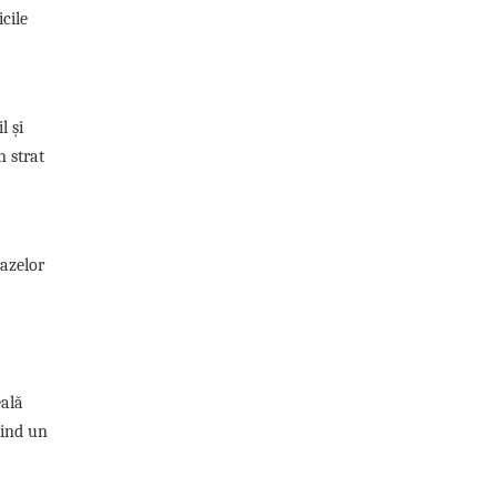
icile
l și
 strat
razelor
eală
fiind un