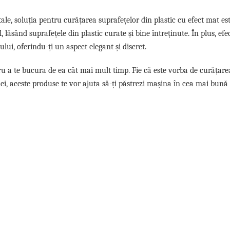
 tale, soluția pentru curățarea suprafețelor din plastic cu efect mat es
lăsând suprafețele din plastic curate și bine întreținute. În plus, ef
lui, oferindu-ți un aspect elegant și discret.
tru a te bucura de ea cât mai mult timp. Fie că este vorba de curățare
riei, aceste produse te vor ajuta să-ți păstrezi mașina în cea mai bună