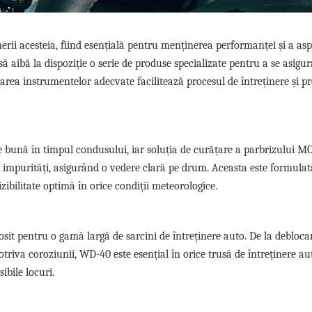
nerii acesteia, fiind esențială pentru menținerea performanței și a as
ă aibă la dispoziție o serie de produse specializate pentru a se asigur
izarea instrumentelor adecvate facilitează procesul de întreținere și p
ate bună în timpul condusului, iar soluția de curățare a parbrizului 
or impurități, asigurând o vedere clară pe drum. Aceasta este formula
izibilitate optimă în orice condiții meteorologice.
losit pentru o gamă largă de sarcini de întreținere auto. De la debloca
triva coroziunii, WD-40 este esențial în orice trusă de întreținere aut
ibile locuri.