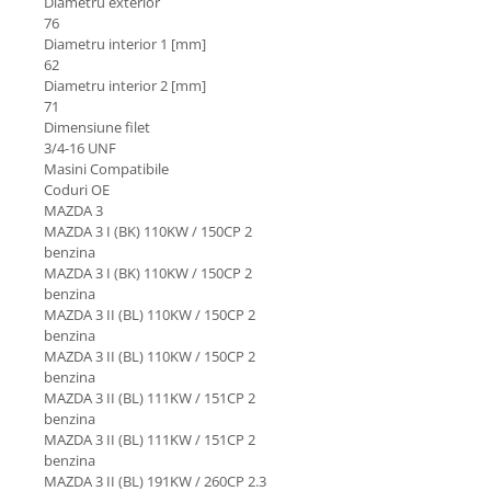
Diametru exterior
Lichid de frana
76
Vaselina si spray-uri tehnice moto
Diametru interior 1 [mm]
62
Filtre moto
Diametru interior 2 [mm]
Filtru combustibil
71
Dimensiune filet
Buson golire ulei
3/4-16 UNF
Filtru ulei moto
Masini Compatibile
Coduri OE
Filtru aer moto
MAZDA 3
Intretinere si curatare filtre moto
MAZDA 3 I (BK) 110KW / 150CP 2
Intretinere moto
benzina
MAZDA 3 I (BK) 110KW / 150CP 2
Intretinere echipament moto
benzina
Curatare moto
MAZDA 3 II (BL) 110KW / 150CP 2
benzina
Covor moto
MAZDA 3 II (BL) 110KW / 150CP 2
Accesorii moto
benzina
MAZDA 3 II (BL) 111KW / 151CP 2
Antifurt
benzina
Genti bagaje moto
MAZDA 3 II (BL) 111KW / 151CP 2
Huse moto
benzina
MAZDA 3 II (BL) 191KW / 260CP 2.3
Suporti si kituri montaj topcase