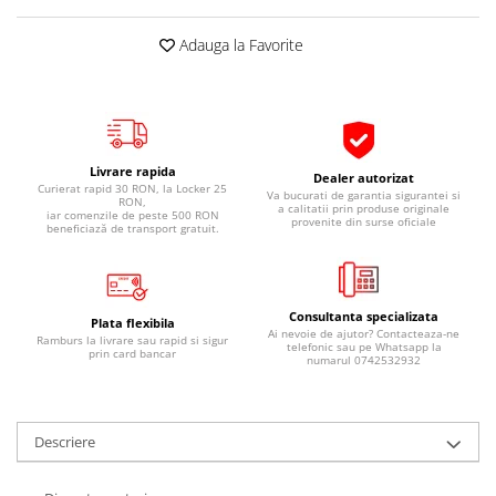
Pipe si fise bujii
20W-50
Adauga la Favorite
Bujii
20W-60
SAE30
Electrica
Ulei transmisie
Incarcatoar acumulator baterie
Uleiuri hidraulice
Incarcatoare acumulator baterie
Livrare rapida
Semnalizare
Gradina
Dealer autorizat
Curierat rapid 30 RON, la Locker 25
Va bucurati de garantia sigurantei si
RON,
Oglinzi moto
a calitatii prin produse originale
iar comenzile de peste 500 RON
provenite din surse oficiale
beneficiază de transport gratuit.
BMW Motorrad
Consumabile BMW Motorrad
Uleiuri si lichide moto
Consultanta specializata
Plata flexibila
Ai nevoie de ajutor? Contacteaza-ne
Ulei moto
Ramburs la livrare sau rapid si sigur
telefonic sau pe Whatsapp la
prin card bancar
numarul 0742532932
Ulei transmisie moto
Ulei furca moto
Curatare si intretinere lant moto
Descriere
Antigel moto
Aditivi moto