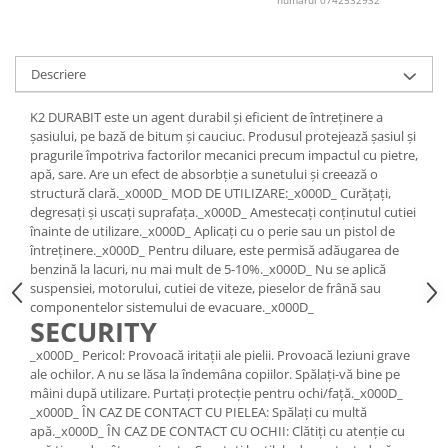
numarul 0742532932
Lichid de frana
Vaselina si spray-uri tehnice moto
Filtre moto
Descriere
Filtru combustibil
K2 DURABIT este un agent durabil și eficient de întreținere a
Buson golire ulei
șasiului, pe bază de bitum și cauciuc. Produsul protejează șasiul și
Filtru ulei moto
pragurile împotriva factorilor mecanici precum impactul cu pietre,
Filtru aer moto
apă, sare. Are un efect de absorbție a sunetului și creează o
structură clară._x000D_ MOD DE UTILIZARE:_x000D_ Curățați,
Intretinere si curatare filtre moto
degresați și uscați suprafața._x000D_ Amestecați conținutul cutiei
Intretinere moto
înainte de utilizare._x000D_ Aplicați cu o perie sau un pistol de
întreținere._x000D_ Pentru diluare, este permisă adăugarea de
Intretinere echipament moto
benzină la lacuri, nu mai mult de 5-10%._x000D_ Nu se aplică
Curatare moto
suspensiei, motorului, cutiei de viteze, pieselor de frână sau
componentelor sistemului de evacuare._x000D_
Covor moto
SECURITY
Accesorii moto
_x000D_ Pericol: Provoacă iritații ale pielii. Provoacă leziuni grave
Antifurt
ale ochilor. A nu se lăsa la îndemâna copiilor. Spălați-vă bine pe
Genti bagaje moto
mâini după utilizare. Purtați protecție pentru ochi/față._x000D_
_x000D_ ÎN CAZ DE CONTACT CU PIELEA: Spălați cu multă
Huse moto
apă._x000D_ ÎN CAZ DE CONTACT CU OCHII: Clătiți cu atenție cu
Suporti si kituri montaj topcase