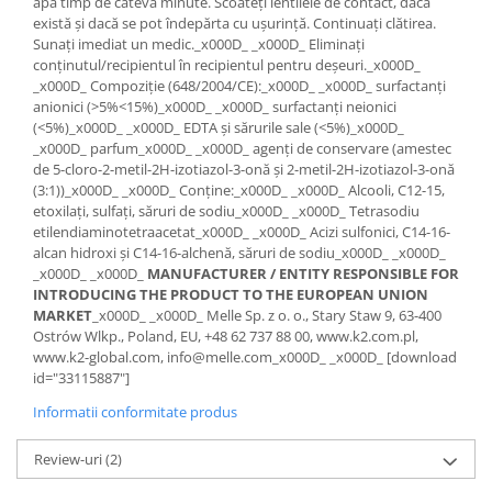
apă timp de câteva minute. Scoateți lentilele de contact, dacă
există și dacă se pot îndepărta cu ușurință. Continuați clătirea.
Suporti si placi prindere
Sunați imediat un medic._x000D_ _x000D_ Eliminați
conținutul/recipientul în recipientul pentru deșeuri._x000D_
_x000D_ Compoziție (648/2004/CE):_x000D_ _x000D_ surfactanți
anionici (>5%<15%)_x000D_ _x000D_ surfactanți neionici
(<5%)_x000D_ _x000D_ EDTA și sărurile sale (<5%)_x000D_
_x000D_ parfum_x000D_ _x000D_ agenți de conservare (amestec
de 5-cloro-2-metil-2H-izotiazol-3-onă și 2-metil-2H-izotiazol-3-onă
(3:1))_x000D_ _x000D_ Conține:_x000D_ _x000D_ Alcooli, C12-15,
etoxilați, sulfați, săruri de sodiu_x000D_ _x000D_ Tetrasodiu
etilendiaminotetraacetat_x000D_ _x000D_ Acizi sulfonici, C14-16-
alcan hidroxi și C14-16-alchenă, săruri de sodiu_x000D_ _x000D_
_x000D_ _x000D_
MANUFACTURER / ENTITY RESPONSIBLE FOR
INTRODUCING THE PRODUCT TO THE EUROPEAN UNION
MARKET
_x000D_ _x000D_ Melle Sp. z o. o., Stary Staw 9, 63-400
Ostrów Wlkp., Poland, EU, +48 62 737 88 00, www.k2.com.pl,
www.k2-global.com, info@melle.com_x000D_ _x000D_ [download
id="33115887"]
Informatii conformitate produs
Review-uri
(2)