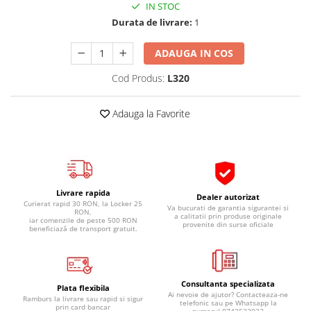
IN STOC
Pipe si fise bujii
20W-50
Durata de livrare:
1
Bujii
20W-60
SAE30
ADAUGA IN COS
Electrica
Ulei transmisie
Incarcatoar acumulator baterie
Cod Produs:
L320
Uleiuri hidraulice
Incarcatoare acumulator baterie
Semnalizare
Gradina
Adauga la Favorite
Oglinzi moto
BMW Motorrad
Consumabile BMW Motorrad
Uleiuri si lichide moto
Livrare rapida
Dealer autorizat
Curierat rapid 30 RON, la Locker 25
Va bucurati de garantia sigurantei si
Ulei moto
RON,
a calitatii prin produse originale
iar comenzile de peste 500 RON
provenite din surse oficiale
Ulei transmisie moto
beneficiază de transport gratuit.
Ulei furca moto
Curatare si intretinere lant moto
Antigel moto
Consultanta specializata
Plata flexibila
Ai nevoie de ajutor? Contacteaza-ne
Ramburs la livrare sau rapid si sigur
Aditivi moto
telefonic sau pe Whatsapp la
prin card bancar