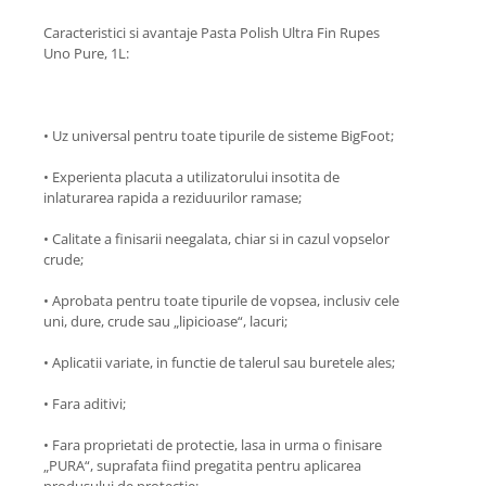
Suporti si placi prindere
Caracteristici si avantaje Pasta Polish Ultra Fin Rupes
Uno Pure, 1L:
• Uz universal pentru toate tipurile de sisteme BigFoot;
• Experienta placuta a utilizatorului insotita de
inlaturarea rapida a reziduurilor ramase;
• Calitate a finisarii neegalata, chiar si in cazul vopselor
crude;
• Aprobata pentru toate tipurile de vopsea, inclusiv cele
uni, dure, crude sau „lipicioase“, lacuri;
• Aplicatii variate, in functie de talerul sau buretele ales;
• Fara aditivi;
• Fara proprietati de protectie, lasa in urma o finisare
„PURA“, suprafata fiind pregatita pentru aplicarea