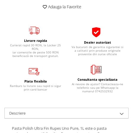
Pipe si fise bujii
20W-50
Adauga la Favorite
Bujii
20W-60
SAE30
Electrica
Ulei transmisie
Incarcatoar acumulator baterie
Uleiuri hidraulice
Incarcatoare acumulator baterie
Livrare rapida
Dealer autorizat
Curierat rapid 30 RON, la Locker 25
Semnalizare
Va bucurati de garantia sigurantei si
Gradina
RON,
a calitatii prin produse originale
iar comenzile de peste 500 RON
provenite din surse oficiale
Oglinzi moto
beneficiază de transport gratuit.
BMW Motorrad
Consumabile BMW Motorrad
Consultanta specializata
Uleiuri si lichide moto
Plata flexibila
Ai nevoie de ajutor? Contacteaza-ne
Ramburs la livrare sau rapid si sigur
telefonic sau pe Whatsapp la
prin card bancar
Ulei moto
numarul 0742532932
Ulei transmisie moto
Ulei furca moto
Descriere
Curatare si intretinere lant moto
Antigel moto
Pasta Polish Ultra Fin Rupes Uno Pure, 1L este o pasta
Aditivi moto