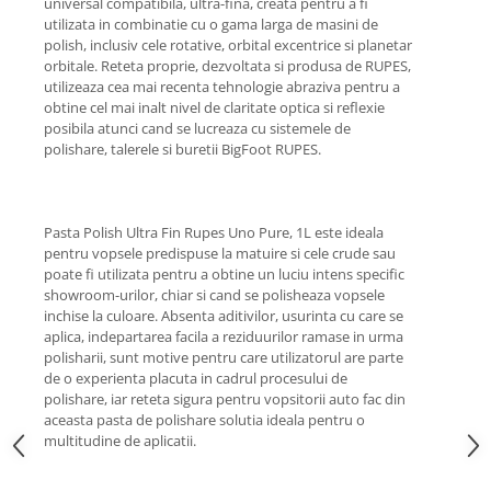
universal compatibila, ultra-fina, creata pentru a fi
Lichid de frana
utilizata in combinatie cu o gama larga de masini de
Vaselina si spray-uri tehnice moto
polish, inclusiv cele rotative, orbital excentrice si planetar
orbitale. Reteta proprie, dezvoltata si produsa de RUPES,
Filtre moto
utilizeaza cea mai recenta tehnologie abraziva pentru a
Filtru combustibil
obtine cel mai inalt nivel de claritate optica si reflexie
posibila atunci cand se lucreaza cu sistemele de
Buson golire ulei
polishare, talerele si buretii BigFoot RUPES.
Filtru ulei moto
Filtru aer moto
Intretinere si curatare filtre moto
Pasta Polish Ultra Fin Rupes Uno Pure, 1L este ideala
Intretinere moto
pentru vopsele predispuse la matuire si cele crude sau
poate fi utilizata pentru a obtine un luciu intens specific
Intretinere echipament moto
showroom-urilor, chiar si cand se polisheaza vopsele
Curatare moto
inchise la culoare. Absenta aditivilor, usurinta cu care se
aplica, indepartarea facila a reziduurilor ramase in urma
Covor moto
polisharii, sunt motive pentru care utilizatorul are parte
Accesorii moto
de o experienta placuta in cadrul procesului de
polishare, iar reteta sigura pentru vopsitorii auto fac din
Antifurt
aceasta pasta de polishare solutia ideala pentru o
Genti bagaje moto
multitudine de aplicatii.
Huse moto
Suporti si kituri montaj topcase