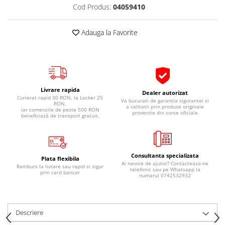
Cod Produs:
04059410
Pipe si fise bujii
20W-50
Bujii
20W-60
Adauga la Favorite
SAE30
Electrica
Ulei transmisie
Incarcatoar acumulator baterie
Uleiuri hidraulice
Incarcatoare acumulator baterie
Semnalizare
Gradina
Livrare rapida
Dealer autorizat
Oglinzi moto
Curierat rapid 30 RON, la Locker 25
Va bucurati de garantia sigurantei si
RON,
a calitatii prin produse originale
BMW Motorrad
iar comenzile de peste 500 RON
provenite din surse oficiale
beneficiază de transport gratuit.
Consumabile BMW Motorrad
Uleiuri si lichide moto
Ulei moto
Consultanta specializata
Plata flexibila
Ai nevoie de ajutor? Contacteaza-ne
Ulei transmisie moto
Ramburs la livrare sau rapid si sigur
telefonic sau pe Whatsapp la
prin card bancar
numarul 0742532932
Ulei furca moto
Curatare si intretinere lant moto
Antigel moto
Descriere
Aditivi moto