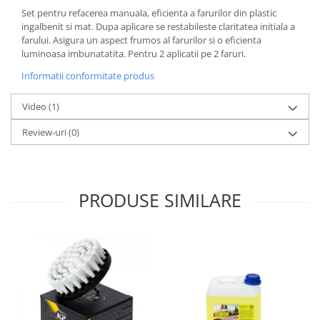
Lichid de frana
Set pentru refacerea manuala, eficienta a farurilor din plastic
ingalbenit si mat. Dupa aplicare se restabileste claritatea initiala a
Vaselina si spray-uri tehnice moto
farului. Asigura un aspect frumos al farurilor si o eficienta
Filtre moto
luminoasa imbunatatita. Pentru 2 aplicatii pe 2 faruri.
Filtru combustibil
Informatii conformitate produs
Buson golire ulei
Filtru ulei moto
Video
(1)
Filtru aer moto
Review-uri
(0)
Intretinere si curatare filtre moto
Intretinere moto
Intretinere echipament moto
PRODUSE SIMILARE
Curatare moto
Covor moto
Accesorii moto
Antifurt
Genti bagaje moto
Huse moto
Suporti si kituri montaj topcase