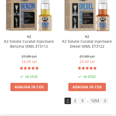
K2
K2
K2 Solutie Curatat Injectoare
K2 Solutie Curatat Injectoare
Benzina 50ML ET3112
Diesel 50ML ET3122
27,00 Lei
27,00 Lei
24,00 Lei
24,00 Lei
IN STOC
IN STOC
ADAUGA IN COS
ADAUGA IN COS
1
2
3
1253
...