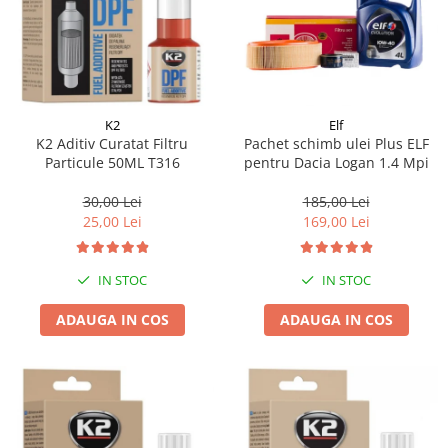
K2
Elf
K2 Aditiv Curatat Filtru
Pachet schimb ulei Plus ELF
Particule 50ML T316
pentru Dacia Logan 1.4 Mpi
30,00 Lei
185,00 Lei
25,00 Lei
169,00 Lei
IN STOC
IN STOC
ADAUGA IN COS
ADAUGA IN COS