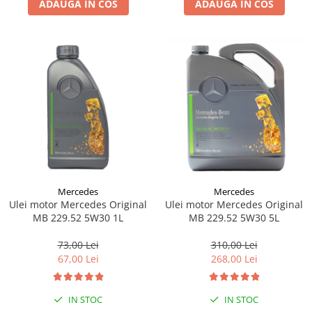
ADAUGA IN COS
ADAUGA IN COS
Lichid de frana
Vaselina si spray-uri tehnice moto
Filtre moto
Filtru combustibil
Buson golire ulei
Filtru ulei moto
Filtru aer moto
Intretinere si curatare filtre moto
Intretinere moto
Intretinere echipament moto
Mercedes
Mercedes
Curatare moto
Ulei motor Mercedes Original
Ulei motor Mercedes Original
Covor moto
MB 229.52 5W30 1L
MB 229.52 5W30 5L
Accesorii moto
73,00 Lei
310,00 Lei
Antifurt
67,00 Lei
268,00 Lei
Genti bagaje moto
Huse moto
IN STOC
IN STOC
Suporti si kituri montaj topcase