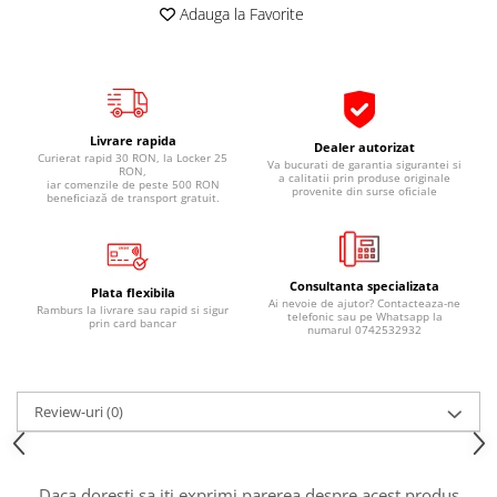
Adauga la Favorite
Pipe si fise bujii
20W-50
Bujii
20W-60
SAE30
Electrica
Ulei transmisie
Incarcatoar acumulator baterie
Livrare rapida
Uleiuri hidraulice
Dealer autorizat
Incarcatoare acumulator baterie
Curierat rapid 30 RON, la Locker 25
Va bucurati de garantia sigurantei si
RON,
Semnalizare
Gradina
a calitatii prin produse originale
iar comenzile de peste 500 RON
provenite din surse oficiale
beneficiază de transport gratuit.
Oglinzi moto
BMW Motorrad
Consumabile BMW Motorrad
Consultanta specializata
Plata flexibila
Uleiuri si lichide moto
Ai nevoie de ajutor? Contacteaza-ne
Ramburs la livrare sau rapid si sigur
telefonic sau pe Whatsapp la
prin card bancar
numarul 0742532932
Ulei moto
Ulei transmisie moto
Ulei furca moto
Review-uri
(0)
Curatare si intretinere lant moto
Antigel moto
Aditivi moto
Daca doresti sa iti exprimi parerea despre acest produs