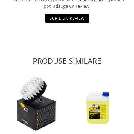
Lichid de frana
poti adauga un review.
Vaselina si spray-uri tehnice moto
SCRIE UN REVIEW
Filtre moto
Filtru combustibil
Buson golire ulei
Filtru ulei moto
Filtru aer moto
PRODUSE SIMILARE
Intretinere si curatare filtre moto
Intretinere moto
Intretinere echipament moto
Curatare moto
Covor moto
Accesorii moto
Antifurt
Genti bagaje moto
Huse moto
Suporti si kituri montaj topcase