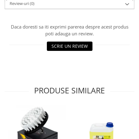
Review-uri
(0)
Lichid de frana
Vaselina si spray-uri tehnice moto
Filtre moto
Daca doresti sa iti exprimi parerea despre acest produs
Filtru combustibil
poti adauga un review.
Buson golire ulei
SCRIE UN REVIEW
Filtru ulei moto
Filtru aer moto
Intretinere si curatare filtre moto
Intretinere moto
Intretinere echipament moto
PRODUSE SIMILARE
Curatare moto
Covor moto
Accesorii moto
Antifurt
Genti bagaje moto
Huse moto
Suporti si kituri montaj topcase