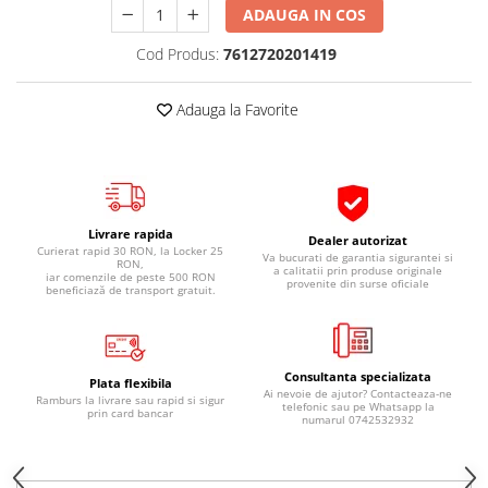
ADAUGA IN COS
Pipe si fise bujii
20W-50
Bujii
20W-60
Cod Produs:
7612720201419
SAE30
Electrica
Ulei transmisie
Adauga la Favorite
Incarcatoar acumulator baterie
Uleiuri hidraulice
Incarcatoare acumulator baterie
Semnalizare
Gradina
Oglinzi moto
Livrare rapida
BMW Motorrad
Dealer autorizat
Curierat rapid 30 RON, la Locker 25
Va bucurati de garantia sigurantei si
RON,
Consumabile BMW Motorrad
a calitatii prin produse originale
iar comenzile de peste 500 RON
provenite din surse oficiale
beneficiază de transport gratuit.
Uleiuri si lichide moto
Ulei moto
Ulei transmisie moto
Consultanta specializata
Plata flexibila
Ulei furca moto
Ai nevoie de ajutor? Contacteaza-ne
Ramburs la livrare sau rapid si sigur
telefonic sau pe Whatsapp la
prin card bancar
Curatare si intretinere lant moto
numarul 0742532932
Antigel moto
Aditivi moto