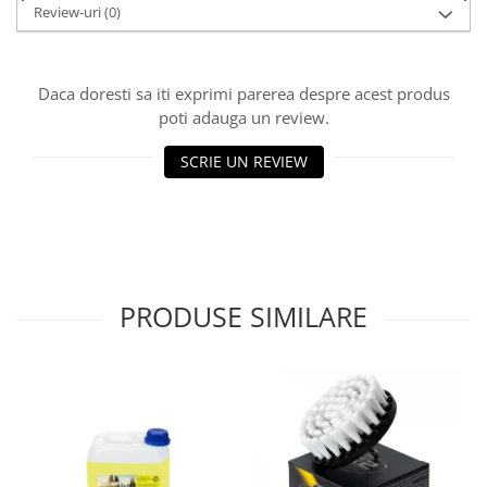
Review-uri
(0)
Lichid de frana
Vaselina si spray-uri tehnice moto
Filtre moto
Daca doresti sa iti exprimi parerea despre acest produs
Filtru combustibil
poti adauga un review.
Buson golire ulei
SCRIE UN REVIEW
Filtru ulei moto
Filtru aer moto
Intretinere si curatare filtre moto
Intretinere moto
Intretinere echipament moto
PRODUSE SIMILARE
Curatare moto
Covor moto
Accesorii moto
Antifurt
Genti bagaje moto
Huse moto
Suporti si kituri montaj topcase