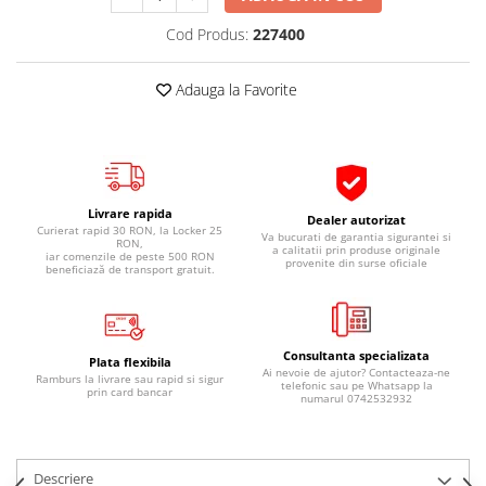
Pipe si fise bujii
20W-50
Cod Produs:
227400
Bujii
20W-60
SAE30
Electrica
Adauga la Favorite
Ulei transmisie
Incarcatoar acumulator baterie
Uleiuri hidraulice
Incarcatoare acumulator baterie
Semnalizare
Gradina
Oglinzi moto
Livrare rapida
Dealer autorizat
Curierat rapid 30 RON, la Locker 25
BMW Motorrad
Va bucurati de garantia sigurantei si
RON,
a calitatii prin produse originale
iar comenzile de peste 500 RON
provenite din surse oficiale
Consumabile BMW Motorrad
beneficiază de transport gratuit.
Uleiuri si lichide moto
Ulei moto
Consultanta specializata
Ulei transmisie moto
Plata flexibila
Ai nevoie de ajutor? Contacteaza-ne
Ramburs la livrare sau rapid si sigur
telefonic sau pe Whatsapp la
Ulei furca moto
prin card bancar
numarul 0742532932
Curatare si intretinere lant moto
Antigel moto
Aditivi moto
Descriere