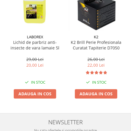
Suporti si placi prindere
LABOREX
K2
Lichid de parbriz anti-
K2 Brill Perie Profesionala
insecte de vara lamaie 5l
Curatat Tapiterie D7050
29,00 Lei
26,00 Lei
20,00 Lei
22,00 Lei
IN STOC
IN STOC
ADAUGA IN COS
ADAUGA IN COS
NEWSLETTER
Nu rata ofertele si promotiile noastre