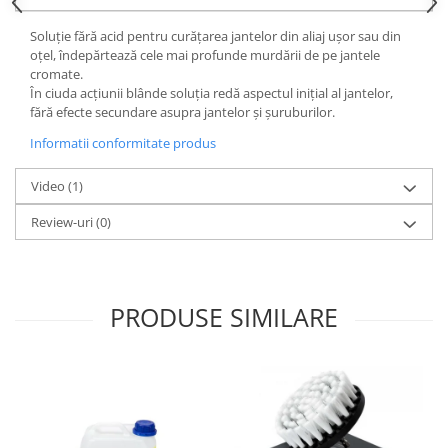
Lichid de frana
Soluție fără acid pentru curățarea jantelor din aliaj ușor sau din
Vaselina si spray-uri tehnice moto
oțel, îndepărtează cele mai profunde murdării de pe jantele
Filtre moto
cromate.
În ciuda acțiunii blânde soluția redă aspectul inițial al jantelor,
Filtru combustibil
fără efecte secundare asupra jantelor și șuruburilor.
Buson golire ulei
Informatii conformitate produs
Filtru ulei moto
Filtru aer moto
Video
(1)
Intretinere si curatare filtre moto
Review-uri
(0)
Intretinere moto
Intretinere echipament moto
Curatare moto
PRODUSE SIMILARE
Covor moto
Accesorii moto
Antifurt
Genti bagaje moto
Huse moto
Suporti si kituri montaj topcase