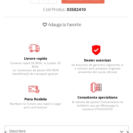
Pipe si fise bujii
20W-50
Cod Produs:
03582410
Bujii
20W-60
SAE30
Electrica
Adauga la Favorite
Ulei transmisie
Incarcatoar acumulator baterie
Uleiuri hidraulice
Incarcatoare acumulator baterie
Semnalizare
Gradina
Oglinzi moto
Livrare rapida
Dealer autorizat
Curierat rapid 30 RON, la Locker 25
BMW Motorrad
Va bucurati de garantia sigurantei si
RON,
a calitatii prin produse originale
iar comenzile de peste 500 RON
provenite din surse oficiale
Consumabile BMW Motorrad
beneficiază de transport gratuit.
Uleiuri si lichide moto
Ulei moto
Consultanta specializata
Ulei transmisie moto
Plata flexibila
Ai nevoie de ajutor? Contacteaza-ne
Ramburs la livrare sau rapid si sigur
telefonic sau pe Whatsapp la
Ulei furca moto
prin card bancar
numarul 0742532932
Curatare si intretinere lant moto
Antigel moto
Aditivi moto
Descriere