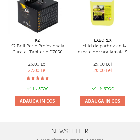
Suporti si placi prindere
K2
LABOREX
K2 Brill Perie Profesionala
Lichid de parbriz anti-
Curatat Tapiterie D7050
insecte de vara lamaie 5l
26,00 Lei
29,00 Lei
22,00 Lei
20,00 Lei
IN STOC
IN STOC
ADAUGA IN COS
ADAUGA IN COS
NEWSLETTER
Nu rata ofertele si promotiile noastre