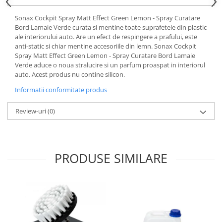
Lichid de frana
Sonax Cockpit Spray Matt Effect Green Lemon - Spray Curatare
Vaselina si spray-uri tehnice moto
Bord Lamaie Verde curata si mentine toate suprafetele din plastic
Filtre moto
ale interiorului auto. Are un efect de respingere a prafului, este
anti-static si chiar mentine accesoriile din lemn. Sonax Cockpit
Filtru combustibil
Spray Matt Effect Green Lemon - Spray Curatare Bord Lamaie
Buson golire ulei
Verde aduce o noua stralucire si un parfum proaspat in interiorul
Filtru ulei moto
auto. Acest produs nu contine silicon.
Filtru aer moto
Informatii conformitate produs
Intretinere si curatare filtre moto
Review-uri
(0)
Intretinere moto
Intretinere echipament moto
Curatare moto
Covor moto
PRODUSE SIMILARE
Accesorii moto
Antifurt
Genti bagaje moto
Huse moto
Suporti si kituri montaj topcase