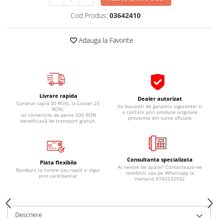
Pipe si fise bujii
20W-50
Cod Produs:
03642410
Bujii
20W-60
SAE30
Electrica
Adauga la Favorite
Ulei transmisie
Incarcatoar acumulator baterie
Uleiuri hidraulice
Incarcatoare acumulator baterie
Semnalizare
Gradina
Oglinzi moto
Livrare rapida
Dealer autorizat
Curierat rapid 30 RON, la Locker 25
BMW Motorrad
Va bucurati de garantia sigurantei si
RON,
a calitatii prin produse originale
iar comenzile de peste 500 RON
provenite din surse oficiale
Consumabile BMW Motorrad
beneficiază de transport gratuit.
Uleiuri si lichide moto
Ulei moto
Consultanta specializata
Ulei transmisie moto
Plata flexibila
Ai nevoie de ajutor? Contacteaza-ne
Ramburs la livrare sau rapid si sigur
telefonic sau pe Whatsapp la
Ulei furca moto
prin card bancar
numarul 0742532932
Curatare si intretinere lant moto
Antigel moto
Aditivi moto
Descriere