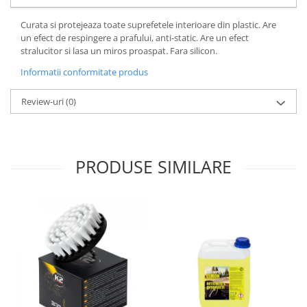
Lichid de frana
Curata si protejeaza toate suprefetele interioare din plastic. Are
Vaselina si spray-uri tehnice moto
un efect de respingere a prafului, anti-static. Are un efect
Filtre moto
stralucitor si lasa un miros proaspat. Fara silicon.
Filtru combustibil
Informatii conformitate produs
Buson golire ulei
Review-uri
(0)
Filtru ulei moto
Filtru aer moto
Intretinere si curatare filtre moto
Intretinere moto
PRODUSE SIMILARE
Intretinere echipament moto
Curatare moto
Covor moto
Accesorii moto
Antifurt
Genti bagaje moto
Huse moto
Suporti si kituri montaj topcase