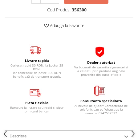
Pipe si fise bujii
20W-50
Cod Produs:
356300
Bujii
20W-60
SAE30
Electrica
Adauga la Favorite
Ulei transmisie
Incarcatoar acumulator baterie
Uleiuri hidraulice
Incarcatoare acumulator baterie
Semnalizare
Gradina
Oglinzi moto
Livrare rapida
Dealer autorizat
Curierat rapid 30 RON, la Locker 25
BMW Motorrad
Va bucurati de garantia sigurantei si
RON,
a calitatii prin produse originale
iar comenzile de peste 500 RON
provenite din surse oficiale
Consumabile BMW Motorrad
beneficiază de transport gratuit.
Uleiuri si lichide moto
Ulei moto
Consultanta specializata
Ulei transmisie moto
Plata flexibila
Ai nevoie de ajutor? Contacteaza-ne
Ramburs la livrare sau rapid si sigur
telefonic sau pe Whatsapp la
Ulei furca moto
prin card bancar
numarul 0742532932
Curatare si intretinere lant moto
Antigel moto
Aditivi moto
Descriere