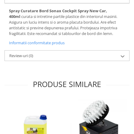
Lichid de frana
Spray Curatare Bord Sonax Cockpit Spray New Car,
Vaselina si spray-uri tehnice moto
400ml
curata si intretine partile plastice din interiorul masinii.
Filtre moto
Asigura un luciu intens si o aroma placuta bordului. Are efect
antistatic si previne depunerea prafului. Protejeaza impotriva
Filtru combustibil
fragilitatii. Este recomandat si tablourilor de bord din lemn.
Buson golire ulei
Informatii conformitate produs
Filtru ulei moto
Filtru aer moto
Review-uri
(0)
Intretinere si curatare filtre moto
Intretinere moto
Intretinere echipament moto
PRODUSE SIMILARE
Curatare moto
Covor moto
Accesorii moto
Antifurt
Genti bagaje moto
Huse moto
Suporti si kituri montaj topcase