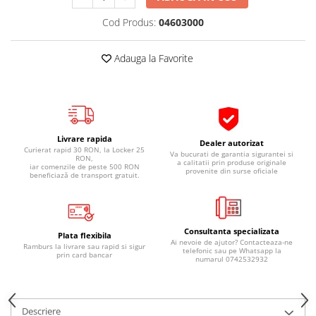
Pipe si fise bujii
20W-50
Cod Produs:
04603000
Bujii
20W-60
SAE30
Electrica
Adauga la Favorite
Ulei transmisie
Incarcatoar acumulator baterie
Uleiuri hidraulice
Incarcatoare acumulator baterie
Semnalizare
Gradina
Oglinzi moto
Livrare rapida
Dealer autorizat
Curierat rapid 30 RON, la Locker 25
BMW Motorrad
Va bucurati de garantia sigurantei si
RON,
a calitatii prin produse originale
iar comenzile de peste 500 RON
provenite din surse oficiale
Consumabile BMW Motorrad
beneficiază de transport gratuit.
Uleiuri si lichide moto
Ulei moto
Consultanta specializata
Ulei transmisie moto
Plata flexibila
Ai nevoie de ajutor? Contacteaza-ne
Ramburs la livrare sau rapid si sigur
telefonic sau pe Whatsapp la
Ulei furca moto
prin card bancar
numarul 0742532932
Curatare si intretinere lant moto
Antigel moto
Aditivi moto
Descriere