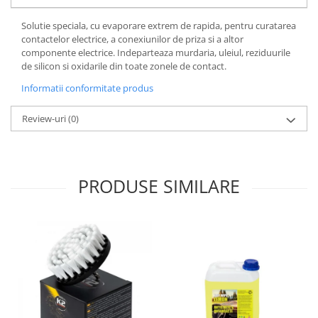
Lichid de frana
Solutie speciala, cu evaporare extrem de rapida, pentru curatarea
Vaselina si spray-uri tehnice moto
contactelor electrice, a conexiunilor de priza si a altor
Filtre moto
componente electrice. Indeparteaza murdaria, uleiul, reziduurile
de silicon si oxidarile din toate zonele de contact.
Filtru combustibil
Buson golire ulei
Informatii conformitate produs
Filtru ulei moto
Review-uri
(0)
Filtru aer moto
Intretinere si curatare filtre moto
Intretinere moto
PRODUSE SIMILARE
Intretinere echipament moto
Curatare moto
Covor moto
Accesorii moto
Antifurt
Genti bagaje moto
Huse moto
Suporti si kituri montaj topcase