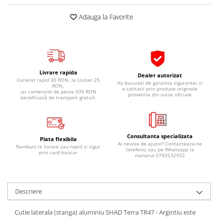
Pipe si fise bujii
20W-50
Adauga la Favorite
Bujii
20W-60
SAE30
Electrica
Ulei transmisie
Incarcatoar acumulator baterie
Uleiuri hidraulice
Incarcatoare acumulator baterie
Livrare rapida
Dealer autorizat
Semnalizare
Gradina
Curierat rapid 30 RON, la Locker 25
Va bucurati de garantia sigurantei si
RON,
a calitatii prin produse originale
Oglinzi moto
iar comenzile de peste 500 RON
provenite din surse oficiale
beneficiază de transport gratuit.
BMW Motorrad
Consumabile BMW Motorrad
Uleiuri si lichide moto
Consultanta specializata
Plata flexibila
Ai nevoie de ajutor? Contacteaza-ne
Ramburs la livrare sau rapid si sigur
Ulei moto
telefonic sau pe Whatsapp la
prin card bancar
numarul 0742532932
Ulei transmisie moto
Ulei furca moto
Curatare si intretinere lant moto
Descriere
Antigel moto
Aditivi moto
Cutie laterala (stanga) aluminiu SHAD Terra TR47 - Argintiu este