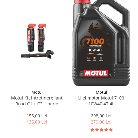
Suporti si placi prindere
Motul
Motul
Motul Kit intretinere lant
Ulei motor Motul 7100
Road C1 + C2 + perie
10W40 4T 4L
155,00 Lei
298,00 Lei
135,00 Lei
279,00 Lei