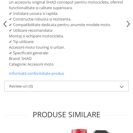
un accesoriu original SHAD conceput pentru motociclete, oferind
Lichid de frana
functionalitate si calitate superioara.
Vaselina si spray-uri tehnice moto
✔ Instalare usoara si rapida.
✔ Constructie robusta si rezistenta.
Filtre moto
✔ Compatibilitate dedicata pentru anumite modele moto.
Filtru combustibil
✔ Utilizare recomandata:
Montaj si echipare motocicleta.
Buson golire ulei
✔ Tip utilizare:
Filtru ulei moto
Accesorii moto touring si urban.
Filtru aer moto
✔ Specificatii generale:
Brand: SHAD
Intretinere si curatare filtre moto
Categorie: Accesorii moto
Intretinere moto
Informatii conformitate produs
Intretinere echipament moto
Curatare moto
Review-uri
(0)
Covor moto
Accesorii moto
Antifurt
PRODUSE SIMILARE
Genti bagaje moto
Huse moto
Suporti si kituri montaj topcase