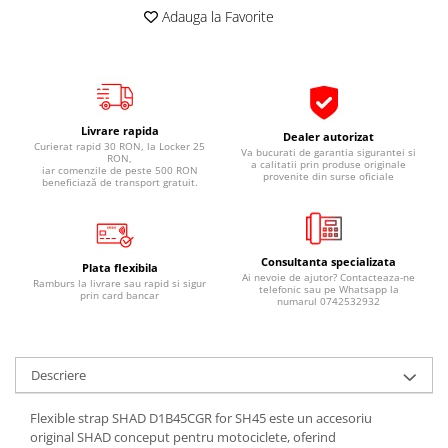
Pipe si fise bujii
Adauga la Favorite
20W-50
Bujii
20W-60
SAE30
Electrica
Ulei transmisie
Incarcatoar acumulator baterie
Uleiuri hidraulice
Livrare rapida
Incarcatoare acumulator baterie
Dealer autorizat
Curierat rapid 30 RON, la Locker 25
Va bucurati de garantia sigurantei si
Semnalizare
RON,
Gradina
a calitatii prin produse originale
iar comenzile de peste 500 RON
provenite din surse oficiale
beneficiază de transport gratuit.
Oglinzi moto
BMW Motorrad
Consumabile BMW Motorrad
Consultanta specializata
Plata flexibila
Uleiuri si lichide moto
Ai nevoie de ajutor? Contacteaza-ne
Ramburs la livrare sau rapid si sigur
telefonic sau pe Whatsapp la
prin card bancar
numarul 0742532932
Ulei moto
Ulei transmisie moto
Ulei furca moto
Descriere
Curatare si intretinere lant moto
Antigel moto
Flexible strap SHAD D1B45CGR for SH45 este un accesoriu
Aditivi moto
original SHAD conceput pentru motociclete, oferind