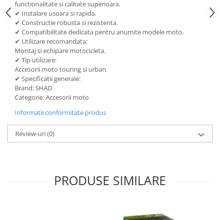
functionalitate si calitate superioara.
Lichid de frana
✔ Instalare usoara si rapida.
Vaselina si spray-uri tehnice moto
✔ Constructie robusta si rezistenta.
Filtre moto
✔ Compatibilitate dedicata pentru anumite modele moto.
✔ Utilizare recomandata:
Filtru combustibil
Montaj si echipare motocicleta.
Buson golire ulei
✔ Tip utilizare:
Accesorii moto touring si urban.
Filtru ulei moto
✔ Specificatii generale:
Filtru aer moto
Brand: SHAD
Categorie: Accesorii moto
Intretinere si curatare filtre moto
Intretinere moto
Informatii conformitate produs
Intretinere echipament moto
Review-uri
(0)
Curatare moto
Covor moto
Accesorii moto
PRODUSE SIMILARE
Antifurt
Genti bagaje moto
Huse moto
Suporti si kituri montaj topcase