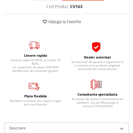
Pipe si fise bujii
20W-50
Cod Produs:
CV163
Bujii
20W-60
Adauga la Favorite
SAE30
Electrica
Ulei transmisie
Incarcatoar acumulator baterie
Uleiuri hidraulice
Incarcatoare acumulator baterie
Semnalizare
Gradina
Oglinzi moto
Livrare rapida
Dealer autorizat
Curierat rapid 30 RON, la Locker 25
Va bucurati de garantia sigurantei si
RON,
BMW Motorrad
a calitatii prin produse originale
iar comenzile de peste 500 RON
provenite din surse oficiale
beneficiază de transport gratuit.
Consumabile BMW Motorrad
Uleiuri si lichide moto
Ulei moto
Consultanta specializata
Plata flexibila
Ulei transmisie moto
Ai nevoie de ajutor? Contacteaza-ne
Ramburs la livrare sau rapid si sigur
telefonic sau pe Whatsapp la
prin card bancar
Ulei furca moto
numarul 0742532932
Curatare si intretinere lant moto
Antigel moto
Descriere
Aditivi moto