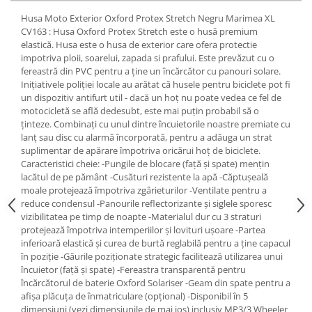
Lichid de frana
Husa Moto Exterior Oxford Protex Stretch Negru Marimea XL
Vaselina si spray-uri tehnice moto
CV163 : Husa Oxford Protex Stretch este o husă premium
elastică. Husa este o husa de exterior care ofera protectie
Filtre moto
impotriva ploii, soarelui, zapada si prafului. Este prevăzut cu o
Filtru combustibil
fereastră din PVC pentru a ține un încărcător cu panouri solare.
Inițiativele poliției locale au arătat că husele pentru biciclete pot fi
Buson golire ulei
un dispozitiv antifurt util - dacă un hoț nu poate vedea ce fel de
Filtru ulei moto
motocicletă se află dedesubt, este mai puțin probabil să o
Filtru aer moto
ținteze. Combinați cu unul dintre încuietorile noastre premiate cu
lanț sau disc cu alarmă încorporată, pentru a adăuga un strat
Intretinere si curatare filtre moto
suplimentar de apărare împotriva oricărui hoț de biciclete.
Intretinere moto
Caracteristici cheie: -Pungile de blocare (față și spate) mențin
lacătul de pe pământ -Cusături rezistente la apă -Căptușeală
Intretinere echipament moto
moale protejează împotriva zgârieturilor -Ventilate pentru a
Curatare moto
reduce condensul -Panourile reflectorizante și siglele sporesc
Covor moto
vizibilitatea pe timp de noapte -Materialul dur cu 3 straturi
protejează împotriva intemperiilor și lovituri ușoare -Partea
Accesorii moto
inferioară elastică și curea de burtă reglabilă pentru a ține capacul
Antifurt
în poziție -Găurile poziționate strategic facilitează utilizarea unui
încuietor (față și spate) -Fereastra transparentă pentru
Genti bagaje moto
încărcătorul de baterie Oxford Solariser -Geam din spate pentru a
Huse moto
afișa plăcuța de înmatriculare (opțional) -Disponibil în 5
Suporti si kituri montaj topcase
dimensiuni (vezi dimensiunile de mai jos) inclusiv MP3/3 Wheeler