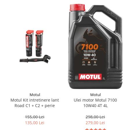
Motul
Motul
Motul Kit intretinere lant
Ulei motor Motul 7100
Road C1 + C2 + perie
10W40 4T 4L
155,00 Lei
298,00 Lei
135,00 Lei
279,00 Lei