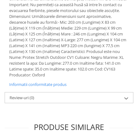
Important: Nu permiteți ca această husă să intre în contact cu
Suporti si placi prindere
evacuarea fierbinte, piesele motorului sau obiectele ascuțite.
Dimensiuni: Următoarele dimensiuni sunt aproximative,
deoarece husele au formă:- Mic: 203 cm (Lungime) X 83 cm
(Lățime) X 119 cm (Înălțime) Medie: 229 cm (Lungime) X 99 cm
(Lățime) X 125 cm (Înălțime) Mare : 246 cm (Lungime) X 104 cm
(Latime) X 127 cm (Inaltime) X-Large: 277 cm (Lungime) X 104 cm
(Latime) X 141 cm (Inaltime) MP3 220 cm (lungime) X 77,5 cm
(Latime) X 130 cm (Inaltime) Caracteristici: Produsul este nou
Nume: Protex Stretch Outdoor CV1 Culoare: Negru Marime: XL
rezistent la apa: Da Lungime: 277.0 cm Inaltime fata: 141.0 cm
Latime spate: 35.0 cm Inaltime spate: 102.0 cm Cod: CV163
Producator: Oxford
Informatii conformitate produs
Review-uri
(0)
PRODUSE SIMILARE