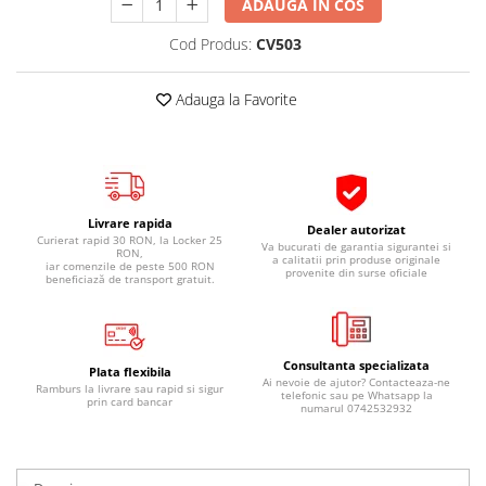
ADAUGA IN COS
Pipe si fise bujii
20W-50
Cod Produs:
CV503
Bujii
20W-60
SAE30
Electrica
Adauga la Favorite
Ulei transmisie
Incarcatoar acumulator baterie
Uleiuri hidraulice
Incarcatoare acumulator baterie
Semnalizare
Gradina
Oglinzi moto
Livrare rapida
Dealer autorizat
BMW Motorrad
Curierat rapid 30 RON, la Locker 25
Va bucurati de garantia sigurantei si
RON,
a calitatii prin produse originale
iar comenzile de peste 500 RON
Consumabile BMW Motorrad
provenite din surse oficiale
beneficiază de transport gratuit.
Uleiuri si lichide moto
Ulei moto
Ulei transmisie moto
Consultanta specializata
Plata flexibila
Ai nevoie de ajutor? Contacteaza-ne
Ulei furca moto
Ramburs la livrare sau rapid si sigur
telefonic sau pe Whatsapp la
prin card bancar
numarul 0742532932
Curatare si intretinere lant moto
Antigel moto
Aditivi moto