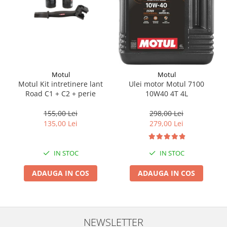
Suporti si placi prindere
Motul
Motul
Motul Kit intretinere lant
Ulei motor Motul 7100
Road C1 + C2 + perie
10W40 4T 4L
155,00 Lei
298,00 Lei
135,00 Lei
279,00 Lei
IN STOC
IN STOC
ADAUGA IN COS
ADAUGA IN COS
NEWSLETTER